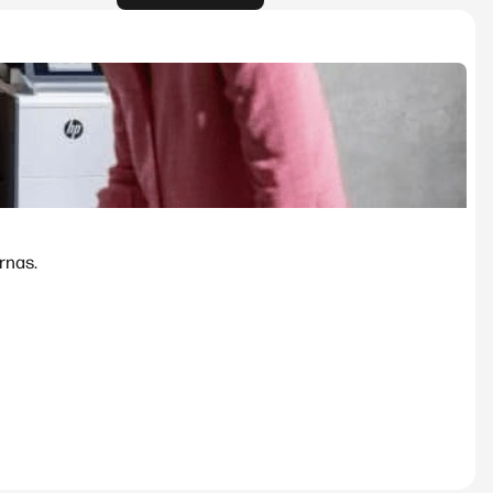
rnas.