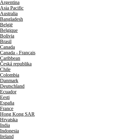
Argentina
Asia Pacific
Australia
Bangladesh
België
Belgique
Bolivia
Brasil
Canada
Canada - Français
Caribbean
Česká republika
Chile
Colombia
Danmark
Deutschland
Ecuador
Eesti
España
France
Hong Kong SAR
Hrvatska
India
Indonesia
Ireland