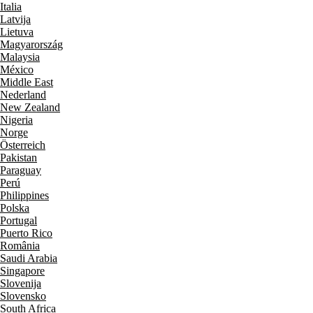
Italia
Latvija
Lietuva
Magyarország
Malaysia
México
Middle East
Nederland
New Zealand
Nigeria
Norge
Österreich
Pakistan
Paraguay
Perú
Philippines
Polska
Portugal
Puerto Rico
România
Saudi Arabia
Singapore
Slovenija
Slovensko
South Africa