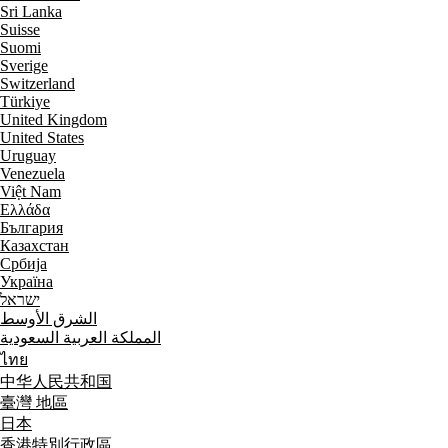
Sri Lanka
Suisse
Suomi
Sverige
Switzerland
Türkiye
United Kingdom
United States
Uruguay
Venezuela
Việt Nam
Ελλάδα
България
Казахстан
Србија
Україна
ישראל
الشرق الأوسط
المملكة العربية السعودية
ไทย
中华人民共和国
臺灣 地區
日本
香港特別行政區