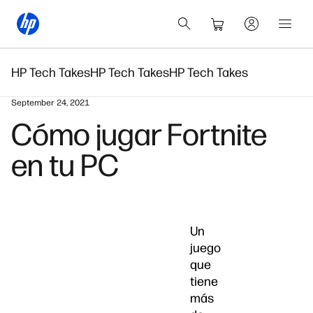
HP Tech Takes
HP Tech Takes
HP Tech Takes
September 24, 2021
Cómo jugar Fortnite
en tu PC
Un
juego
que
tiene
más