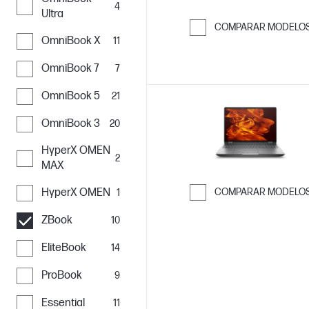
4
Ultra
COMPARAR MODELO
OmniBook X
11
Saltar para co
OmniBook 7
7
OmniBook 5
21
OmniBook 3
20
HyperX OMEN
2
MAX
HyperX OMEN
COMPARAR MODELO
1
Saltar para co
ZBook
10
EliteBook
14
ProBook
9
Essential
11