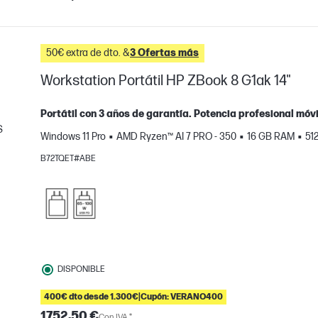
50€ extra de dto. &
3 Ofertas más
Workstation Portátil HP ZBook 8 G1ak 14"
Portátil con 3 años de garantía. Potencia profesional móvil
S
Windows 11 Pro
AMD Ryzen™ AI 7 PRO - 350
16 GB RAM
51
mparar
B72TQET#ABE
DISPONIBLE
400€ dto desde 1.300€|Cupón: VERANO400
1752,50 €
Con IVA *