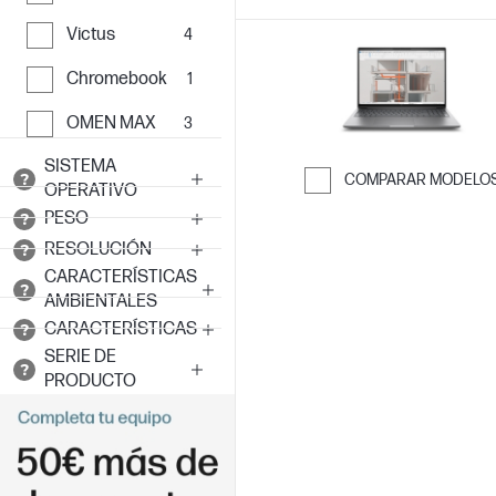
Victus
4
Chromebook
1
OMEN MAX
3
SISTEMA
COMPARAR MODELO
OPERATIVO
Saltar para co
PESO
RESOLUCIÓN
CARACTERÍSTICAS
AMBIENTALES
CARACTERÍSTICAS
SERIE DE
PRODUCTO