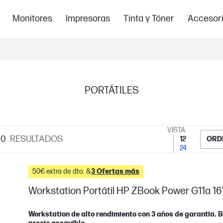
Monitores
Impresoras
Tinta y Tóner
Accesor
PORTÁTILES
VISTA
10
RESULTADOS
12
ORD
24
50€ extra de dto. &
3 Ofertas más
Workstation Portátil HP ZBook Power G11a 16
Workstation de alto rendimiento con 3 años de garantía. Be