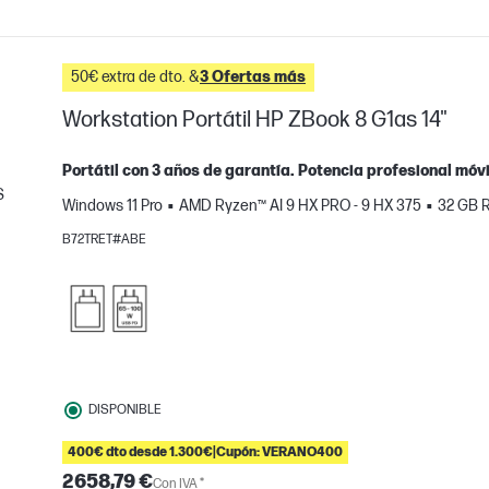
50€ extra de dto. &
3 Ofertas más
Workstation Portátil HP ZBook 8 G1as 14"
Portátil con 3 años de garantía. Potencia profesional móvil
S
Windows 11 Pro
AMD Ryzen™ AI 9 HX PRO - 9 HX 375
32 GB 
mparar
B72TRET#ABE
DISPONIBLE
400€ dto desde 1.300€|Cupón: VERANO400
2658,79 €
Con IVA *