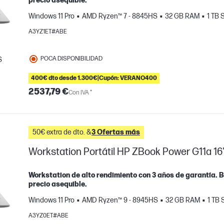
precio asequible.
Windows 11 Pro
AMD Ryzen™ 7 - 8845HS
32 GB RAM
1 TB
A3YZ1ET#ABE
POCA DISPONIBILIDAD
S
mparar
400€ dto desde 1.300€|Cupón: VERANO400
2537,79 €
Con IVA *
50€ extra de dto. &
3 Ofertas más
Workstation Portátil HP ZBook Power G11a 16
Workstation de alto rendimiento con 3 años de garantía. Be
precio asequible.
Windows 11 Pro
AMD Ryzen™ 9 - 8945HS
32 GB RAM
1 TB
A3YZ0ET#ABE