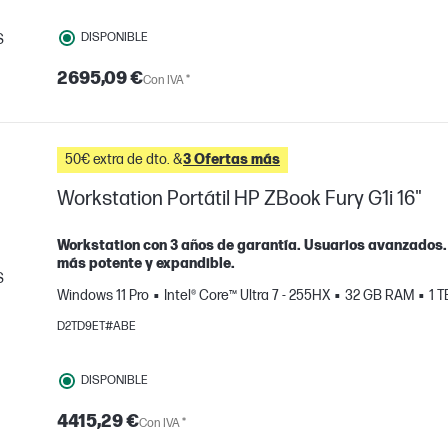
DISPONIBLE
S
mparar
2695,09 €
Con IVA *
50€ extra de dto. &
3 Ofertas más
Workstation Portátil HP ZBook Fury G1i 16"
Workstation con 3 años de garantía. Usuarios avanzados.
más potente y expandible.
S
Windows 11 Pro
Intel® Core™ Ultra 7 - 255HX
32 GB RAM
1 
mparar
D2TD9ET#ABE
DISPONIBLE
4415,29 €
Con IVA *