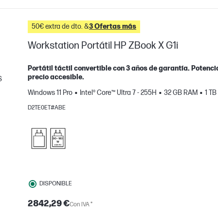
50€ extra de dto. &
3 Ofertas más
Workstation Portátil HP ZBook X G1i
Portátil táctil convertible con 3 años de garantía. Potenc
precio accesible.
S
Windows 11 Pro
Intel® Core™ Ultra 7 - 255H
32 GB RAM
1 T
mparar
D2TE0ET#ABE
DISPONIBLE
2842,29 €
Con IVA *