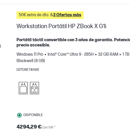
50€ extra de dto. &
3 Ofertas más
Workstation Portátil HP ZBook X G1i
Portátil táctil convertible con 3 años de garantía. Potenc
precio accesible.
S
Windows 11 Pro
Intel® Core™ Ultra 9 - 285H
32 GB RAM
1 T
mparar
Blackwell (8 GB)
D2TD8ET#ABE
DISPONIBLE
4294,29 €
Con IVA *