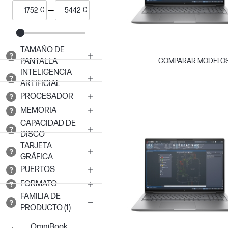
€
€
TAMAÑO DE
COMPARAR MODELO
PANTALLA
INTELIGENCIA
Saltar para co
ARTIFICIAL
PROCESADOR
MEMORIA
CAPACIDAD DE
DISCO
TARJETA
GRÁFICA
PUERTOS
FORMATO
FAMILIA DE
PRODUCTO (1)
OmniBook