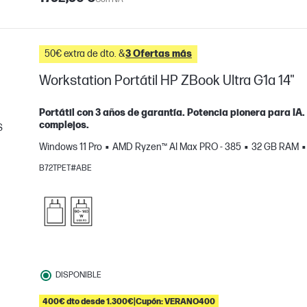
50€ extra de dto. &
3 Ofertas más
Workstation Portátil HP ZBook Ultra G1a 14"
Portátil con 3 años de garantía. Potencia pionera para IA.
complejos.
S
Windows 11 Pro
AMD Ryzen™ AI Max PRO - 385
32 GB RAM
mparar
B72TPET#ABE
DISPONIBLE
400€ dto desde 1.300€|Cupón: VERANO400