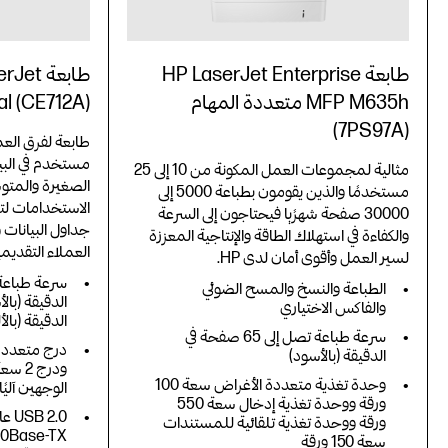
طابعة HP LaserJet Enterprise
طابعة t
MFP M635h‎ متعددة المهام
al (CE712A)
(7PS97A)
مستخدم في البيئ
مثالية لمجموعات العمل المكونة من 10 إلى 25
الصغيرة والمتو
مستخدمًا والذين يقومون بطباعة 5000 إلى
الاستخدامات لتل
30000 صفحة شهرًيا فيحتاجون إلى السرعة
جداول البيانات 
والكفاءة في استهلاك الطاقة والإنتاجية المعززة
العملاء التقديم
لسير العمل وأقوى أمان لدى HP‏.
الطباعة والنسخ والمسح الضوئي
والفاكس الاختياري
الدقيقة (بالأ
سرعة طباعة تصل إلى 65 صفحة في
الدقيقة (بالأسود)
وحدة تغذية متعددة الأغراض سعة 100
الوجهين آليًا
ورقة ووحدة تغذية إدخال سعة 550
ورقة ووحدة تغذية تلقائية للمستندات
سعة 150 ورقة