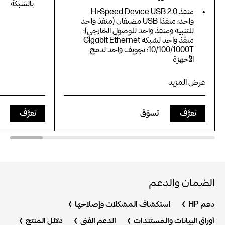
بالشبكة
منفذ Hi-Speed Device USB 2.0
واحد؛ منفذا USB مضيفان (منفذ واحد
للتنبيه ومنفذ واحد للوصول الخارجي)؛
منفذ واحد لشبكة Gigabit Ethernet
10/100/1000T؛ تجويف واحد لدمج
الأجهزة
عرض المزيد
تعرَّف
تسوّق
تعرَّف
الضمان والدعم
الطباعة والنسخ والمسح الضوئي
والفاكس الاختياري
دعم HP
استكشاف المشكلات وإصلاحها
سرعة طباعة تصل إلى 65 صفحة في
الدقيقة (بالأسود)
أوراق البيانات والمستندات
الدعم الفني
دلائل المنتج