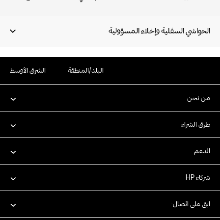
وحدة تغذية متعددة الأغراض سعة 100
ورقة ووحدة تغذية إدخال سعة 550
ورقة ووحدة تغذية تلقائية للمستندات
الحواشي السفلية وإخلاء المسؤولية
سعة 150 ورقة
منفذ Hi-Speed Device USB 2.0
واحد؛ منفذا USB مضيفان (منفذ واحد
البلد/المنطقة
الشرق الأوسط
للتنبيه ومنفذ واحد للوصول الخارجي)؛
منفذ واحد لشبكة Gigabit Ethernet
10/100/1000T؛ تجويف واحد لدمج
من نحن
الأجهزة
إمكانية الطباعة أثناء التنقل: HP ePrint؛
Apple AirPrint™‎؛ اعتماد ™Mopria؛
طرق الشراء
الطباعة في السحاب من Google™‎‏
الدعم
شركاء HP
ابق على اتصال: