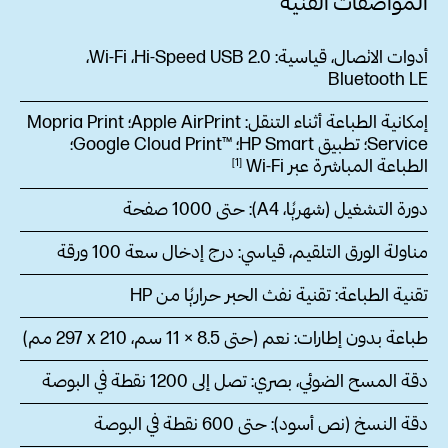
المواصفات الفنية
أدوات الاتصال، قياسية:
Hi-Speed USB 2.0‏، Wi-Fi‏،
Bluetooth LE
إمكانية الطباعة أثناء التنقل:
Apple AirPrint؛ Mopria Print
Service؛ تطبيق HP Smart؛ Google Cloud Print™‎‏؛
الطباعة المباشرة عبر
Wi-Fi‏
1
دورة التشغيل (شهريًا، A4‏):
حتى 1000 صفحة
مناولة الورق التلقيم، قياسي:
درج إدخال سعة 100‏ ورقة
تقنية الطباعة:
تقنية نفث الحبر حراريًا من HP
طباعة بدون إطارات:
نعم (حتى 8.5 × 11 سم، 210 x‏ 297 مم)
دقة المسح الضوئي، بصري:
تصل إلى 1200 نقطة في البوصة
دقة النسخ (نص أسود):
حتى 600 نقطة في البوصة