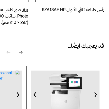
رأس طباعة ثلاثي الألوان 6ZA18AE HP
ورق 
(210 × 297 مم)، 20 ورقة
قد يعجبك أيضًا...