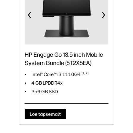
HP Engage Go 13.5 inch Mobile
System Bundle (5T2X5EA)
Intel® Core™ i3
1110G4
1
2
4 GB LPDDR4x
256 GB SSD
Loe täpsemalt