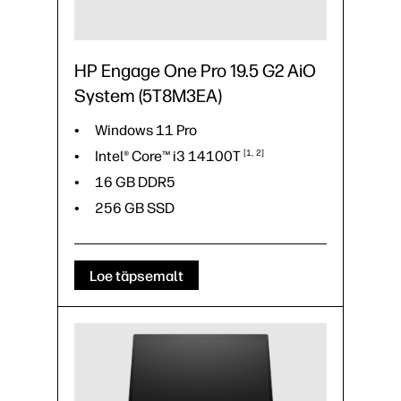
HP Engage One Pro 19.5 G2 AiO
System (5T8M3EA)
Windows 11 Pro
Intel® Core™ i3
14100T
1
2
16 GB DDR5
256 GB SSD
Loe täpsemalt