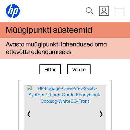
Müügipunkti süsteemid
Avasta müügipunkti lahendused oma
ettevõtte edendamiseks.
Filter
Võrdle