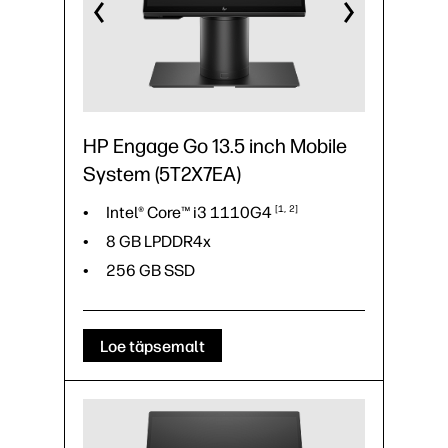
HP Engage Go 13.5 inch Mobile
System (5T2X7EA)
Intel® Core™ i3
1110G4
1
2
8 GB LPDDR4x
256 GB SSD
Loe täpsemalt