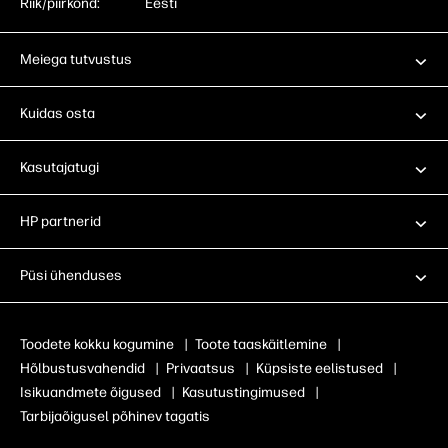
Riik/piirkond:
Eesti
Meiega tutvustus
Kuidas osta
Kasutajatugi
HP partnerid
Püsi ühenduses
Toodete kokku kogumine
|
Toote taaskäitlemine
|
Hõlbustusvahendid
|
Privaatsus
|
Küpsiste eelistused
|
Isikuandmete õigused
|
Kasutustingimused
|
Tarbijaõigusel põhinev tagatis