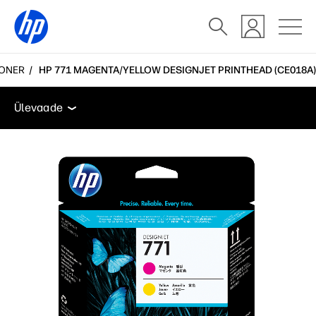
OONER
HP 771 MAGENTA/YELLOW DESIGNJET PRINTHEAD (CE018A)
Ülevaade
Kasutajatugi
Ülevaade
Ülevaade
Kasutajatugi