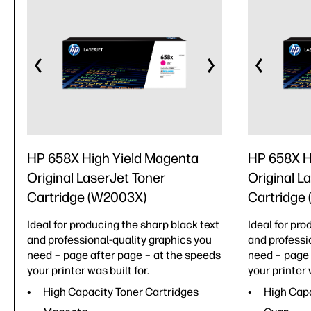
HP 658X High Yield Magenta
HP 658X H
Original LaserJet Toner
Original L
Cartridge (W2003X)
Cartridge
Ideal for producing the sharp black text
Ideal for pro
and professional-quality graphics you
and professi
need – page after page – at the speeds
need – page 
your printer was built for.
your printer 
High Capacity Toner Cartridges
High Capa