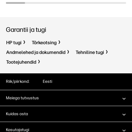
Garantii ja tugi
HP tugi
Tõrkeotsing
Andmelehed ja dokumendid
Tehniline tugi
Tootejuhendid
Riik/piirkond:
Eesti
Meiega tutvustus
Kuidas osta
Kasutajatugi