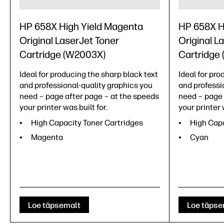
HP 658X High Yield Magenta
HP 658X H
Original LaserJet Toner
Original L
Cartridge (W2003X)
Cartridge
Ideal for producing the sharp black text
Ideal for pro
and professional-quality graphics you
and professi
need – page after page – at the speeds
need – page 
your printer was built for.
your printer 
High Capacity Toner Cartridges
High Capa
Magenta
Cyan
Loe täpsemalt
Loe täpse