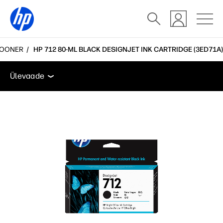
 TOONER
HP 712 80-ML BLACK DESIGNJET INK CARTRIDGE (3ED71A)
Ülevaade
Kasutajatugi
Ülevaade
Ülevaade
Kasutajatugi