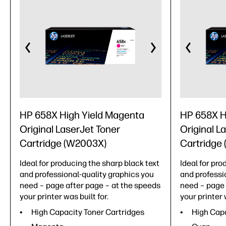
HP 658X High Yield Magenta
HP 658X H
Original LaserJet Toner
Original L
Cartridge (W2003X)
Cartridge
Ideal for producing the sharp black text
Ideal for pro
and professional-quality graphics you
and professi
need – page after page – at the speeds
need – page 
your printer was built for.
your printer 
High Capacity Toner Cartridges
High Capa