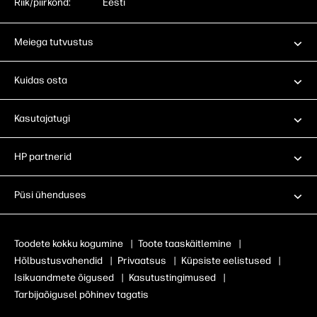
Riik/piirkond:
Eesti
Meiega tutvustus
Kuidas osta
Kasutajatugi
HP partnerid
Püsi ühenduses
Toodete kokku kogumine
|
Toote taaskäitlemine
|
Hõlbustusvahendid
|
Privaatsus
|
Küpsiste eelistused
|
Isikuandmete õigused
|
Kasutustingimused
|
Tarbijaõigusel põhinev tagatis