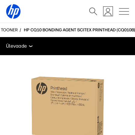
A TOONER
HP CQ10 BONDING AGENT SCITEX PRINTHEAD (CQ010B)
Ülevaade
Kasutajatugi
Ülevaade
Ülevaade
Kasutajatugi