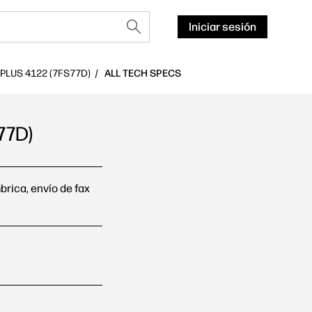
Iniciar sesión
LUS 4122 (7FS77D)
ALL TECH SPECS
77D)
 técnicas
brica, envío de fax