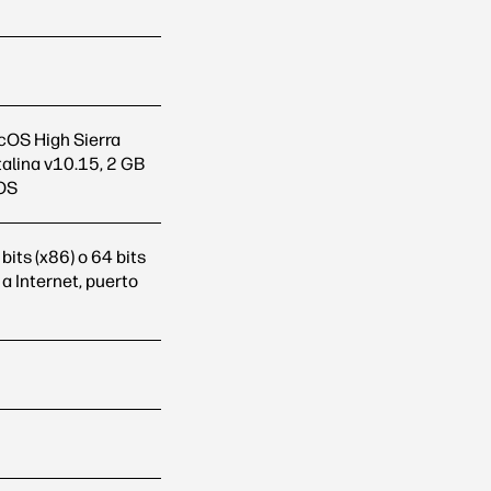
cOS High Sierra
lina v10.15, 2 GB
 OS
its (x86) o 64 bits
 a Internet, puerto