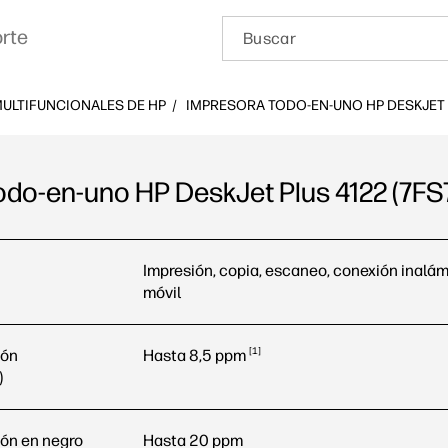
rte
 MULTIFUNCIONALES DE HP
IMPRESORA TODO-EN-UNO HP DESKJET P
odo-en-uno HP DeskJet Plus 4122 (7FS
no HP DeskJet Plus 4122 (7FS77D) Todas las especificaciones
Impresión, copia, escaneo, conexión inalám
móvil
1
ión
Hasta 8,5
ppm
)
ión en negro
Hasta 20 ppm