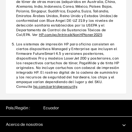
de tóner de otras marcas (adquiridos en Australia, China,
Alemania, India, Indonesia, Corea, México, Países Bajos,
Polonia, Singapur, Sudáfrica, España, Suiza, Tailandia,
Emiratos Árabes Unidos, Reino Unido y Estados Unidos) de
conformidad con Blue Angel DE-UZ 219 y los niveles de
detección sanitaria establecidos por la USEPA y el
Departamento de Control de Sustancias Tóxicas de
Cal/EPA. Ver
HP.com/go/IntrinsikNonHPtoner2025
Los sistemas de impresión HP para oficina consisten en
ciertos dispositivos Managed y Enterprise que incluyen el
firmware FutureSmart 4.5 y versiones posteriores,
dispositivos Pro y modelos LaserJet 200 y posteriores, con
los respectivos cartuchos de tóner, PageWide y de tinta HP
originales. No incluye cartuchos con cabezal de impresión
integrado HP. El rastreo digital de la cadena de suministro
y los recursos de seguridad del hardware, los chips y el
empaque varían dependiendo del lugar y del SKU.
Consulta
hp.com/cartridgesecurity
.
País/Región :
Ecuador
Acerca de nosotros