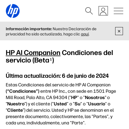
Información importante:
Nuestra Declaración de
privacidad ha sido actualizada, haga clic
aquí
.
HP AI Companion
Condiciones del
servicio (Beta
)
1
Última actualización: 6 de junio de 2024
Estas Condiciones del servicio de HP AI Companion
(“Condiciones”)
entre HP Inc., con sede en 1501 Page
Mill Road, Palo Alto, CA 94304 ("
HP
" o "
Nosotros
” o
“
Nuestro
”) y el cliente ("
Usted
" o "
Su
" o "
Usuario
" o
“
Cliente
”) del servicio. Usted y HP se denominan en el
presente documento, colectivamente, las "Partes", y
cada una, individualmente, una "Parte".