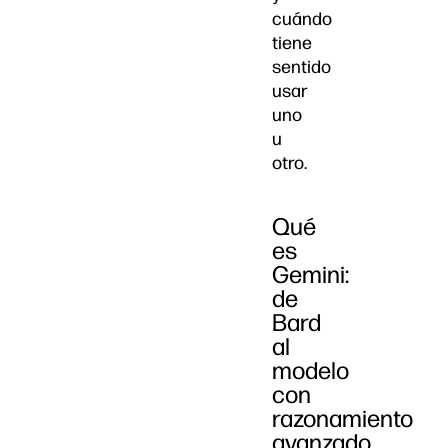
cuándo
tiene
sentido
usar
uno
u
otro.
Qué
es
Gemini:
de
Bard
al
modelo
con
razonamiento
avanzado