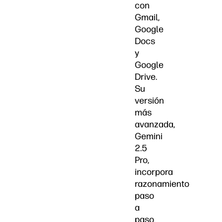
con
Gmail,
Google
Docs
y
Google
Drive.
Su
versión
más
avanzada,
Gemini
2.5
Pro,
incorpora
razonamiento
paso
a
paso