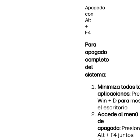
Apagado
con
Alt
+
F4
Para
apagado
completo
del
sistema:
Minimiza todas l
aplicaciones:
Pre
Win + D para mos
el escritorio
Accede al menú
de
apagado:
Presio
Alt + F4 juntos