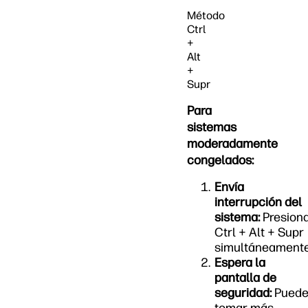
Método
Ctrl
+
Alt
+
Supr
Para
sistemas
moderadamente
congelados:
Envía
interrupción del
sistema:
Presion
Ctrl + Alt + Supr
simultáneament
Espera la
pantalla de
seguridad:
Pued