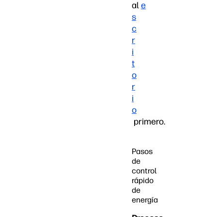
al
e
s
c
r
i
t
o
r
i
o
primero.
Pasos
de
control
rápido
de
energía