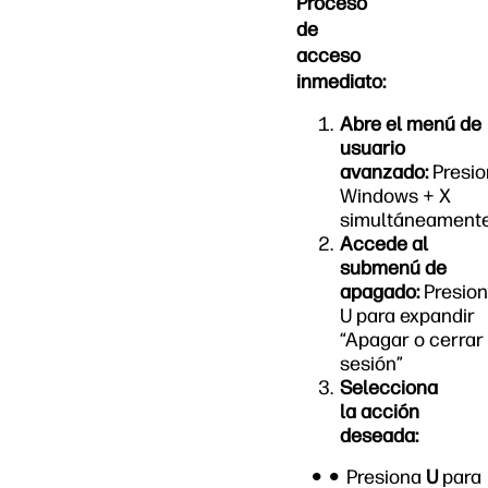
Proceso
de
acceso
inmediato:
Abre el menú de
usuario
avanzado:
Presio
Windows + X
simultáneament
Accede al
submenú de
apagado:
Presio
U para expandir
“Apagar o cerrar
sesión”
Selecciona
la acción
deseada:
Presiona
U
para