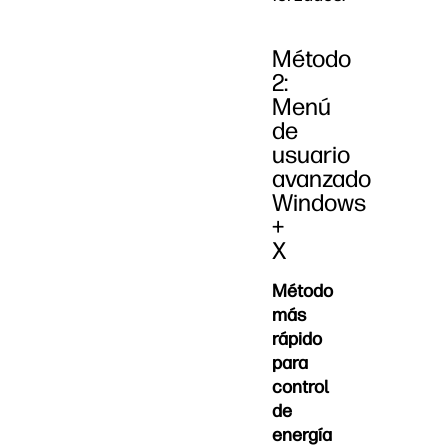
Método
2:
Menú
de
usuario
avanzado
Windows
+
X
Método
más
rápido
para
control
de
energía