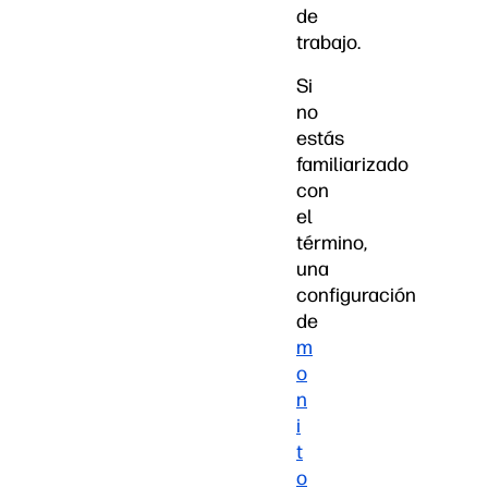
de
trabajo.
Si
no
estás
familiarizado
con
el
término,
una
configuración
de
m
o
n
i
t
o