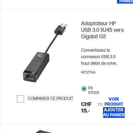
PANIE
Adaptateur HP
USB 3.0 RJ45 vers
Gigabit G2
Convertissez la
connexion USB 3.0
haut débit de votre
ordinateur portable en
4Z7Z7AA
connexion Ethernet
10/100/1000 rapide
EN
avec l’adaptateur HP
STOCK
USB 3.0 vers Gigabit.
COMPARER CE PRODUIT
VOIR
CHF
PRODUIT
TTC
Passer pour comparer
AJOUTER
15.-
AU PANIER