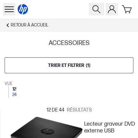
RETOUR À
ACCUEIL
ACCESSOIRES
TRIER ET FILTRER
(
1
)
VUE
12
24
12
DE 44
RÉSULTATS
Lecteur graveur DVD
externe USB