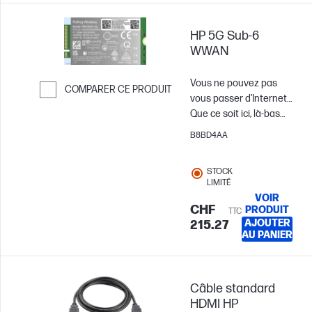
faciliter le transfert des
données et
HP 5G Sub-6
l’alimentation.
WWAN
Vous ne pouvez pas
COMPARER CE PRODUIT
vous passer d’Internet…
Passer pour comparer
Que ce soit ici, là-bas
ou partout ailleurs.
B8BD4AA
Connectez-vous en
toute sécurité via les
STOCK
réseaux 5G à une
LIMITÉ
vitesse de l’ordre du
VOIR
Gigabit, tout en
CHF
PRODUIT
TTC
optimisant votre
AJOUTER
215.27
AU PANIER
consommation
d’énergie[1]. Ce module
HP WWAN offre une
connexion haut débit
Câble standard
dédiée à certains
HDMI HP