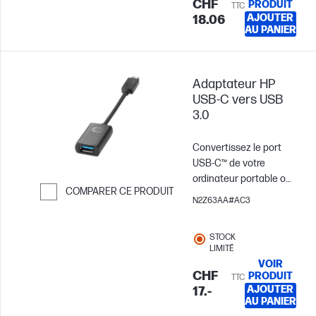
facile à des écrans et
CHF
PRODUIT
TTC
des projecteurs
AJOUTER
18.06
AU PANIER
externes.
Adaptateur HP
USB-C vers USB
3.0
Convertissez le port
USB-C™ de votre
ordinateur portable ou
COMPARER CE PRODUIT
de votre tablette en
N2Z63AA#AC3
port USB 3.0 grâce à
Passer pour comparer
l'adaptateur HP USB-
STOCK
C™ vers USB 3.0.
LIMITÉ
VOIR
CHF
PRODUIT
TTC
AJOUTER
17.-
AU PANIER