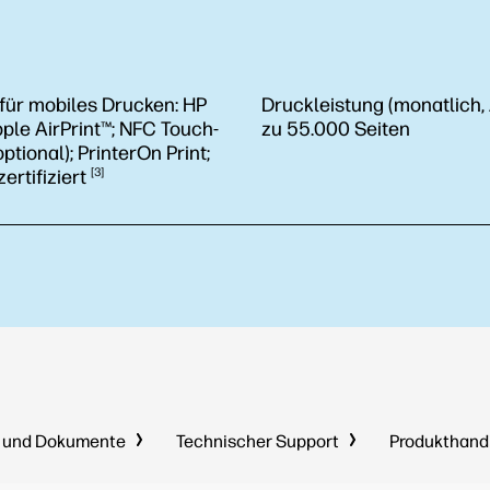
 für mobiles Drucken:
HP
Druckleistung (monatlich,
pple AirPrint™; NFC Touch-
zu 55.000 Seiten
optional); PrinterOn Print;
ertifiziert
3
r und Dokumente
Technischer Support
Produkthan