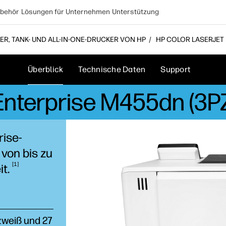
behör
Lösungen für Unternehmen
Unterstützung
, TANK- UND ALL-IN-ONE-DRUCKER VON HP
HP COLOR LASERJET 
Überblick
Technische Daten
Support
Enterprise M455dn (3
rise-
von bis zu
1
it.
zweiß und 27