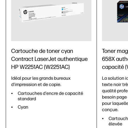
Cartouche de toner cyan
Toner mag
Contract LaserJet authentique
658X auth
HP W2251AC (W2251AC)
capacité 
Idéal pour les grands bureaux
La solution i
d’impression et de copie.
texte noir tr
qualité prof
Cartouches d'encre de capacité
besoin page 
standard
pour laquell
Cyan
conçue.
Cartouch
élevée