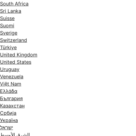
South Africa
Sri Lanka
Suisse
Suomi
Sverige
Switzerland
Türkiye
United Kingdom
United States
Uruguay
Venezuela
Việt Nam
Ελλάδα
България
Казахстан
Србија
Україна
ישראל
الشرق الأوسط