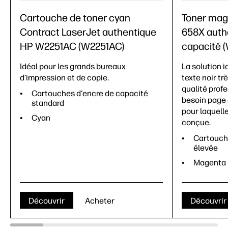
Cartouche de toner cyan
Toner mag
Contract LaserJet authentique
658X auth
HP W2251AC (W2251AC)
capacité 
Idéal pour les grands bureaux
La solution i
d’impression et de copie.
texte noir tr
qualité prof
Cartouches d'encre de capacité
besoin page 
standard
pour laquell
Cyan
conçue.
Cartouch
élevée
Magenta
Découvrir
Acheter
Découvrir