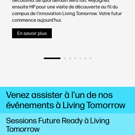
découvrez de quoi demain sera fait. Rejoignez
v
ensuite HP pour une visite de découverte au fil du
d
t
campus de l'innovation Living Tomorrow. Votre futur
b
commence aujourd’hui.
En savoir plus
Venez assister à l'un de nos
événements à Living Tomorrow
Sessions Future Ready à Living
Tomorrow