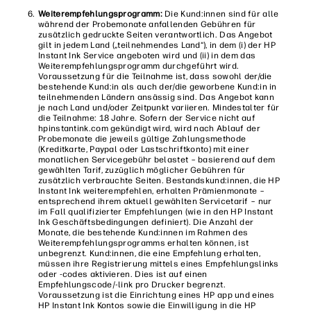
Weiterempfehlungsprogramm:
Die Kund:innen sind für alle
während der Probemonate anfallenden Gebühren für
zusätzlich gedruckte Seiten verantwortlich. Das Angebot
gilt in jedem Land („teilnehmendes Land“), in dem (i) der HP
Instant Ink Service angeboten wird und (ii) in dem das
Weiterempfehlungsprogramm durchgeführt wird.
Voraussetzung für die Teilnahme ist, dass sowohl der/die
bestehende Kund:in als auch der/die geworbene Kund:in in
teilnehmenden Ländern ansässig sind. Das Angebot kann
je nach Land und/oder Zeitpunkt variieren. Mindestalter für
die Teilnahme: 18 Jahre. Sofern der Service nicht auf
hpinstantink.com gekündigt wird, wird nach Ablauf der
Probemonate die jeweils gültige Zahlungsmethode
(Kreditkarte, Paypal oder Lastschriftkonto) mit einer
monatlichen Servicegebühr belastet – basierend auf dem
gewählten Tarif, zuzüglich möglicher Gebühren für
zusätzlich verbrauchte Seiten. Bestandskund:innen, die HP
Instant Ink weiterempfehlen, erhalten Prämienmonate –
entsprechend ihrem aktuell gewählten Servicetarif – nur
im Fall qualifizierter Empfehlungen (wie in den HP Instant
Ink Geschäftsbedingungen definiert). Die Anzahl der
Monate, die bestehende Kund:innen im Rahmen des
Weiterempfehlungsprogramms erhalten können, ist
unbegrenzt. Kund:innen, die eine Empfehlung erhalten,
müssen ihre Registrierung mittels eines Empfehlungslinks
oder -codes aktivieren. Dies ist auf einen
Empfehlungscode/-link pro Drucker begrenzt.
Voraussetzung ist die Einrichtung eines HP app und eines
HP Instant Ink Kontos sowie die Einwilligung in die HP