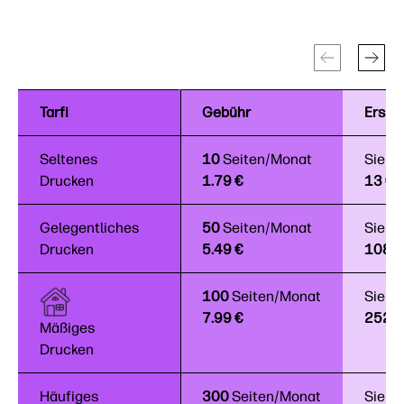
Tarfi
Tarfi
Gebühr
Erspa
Seltenes
Seltenes
10
Seiten/Monat
Sie s
Drucken
Drucken
1.79 €
13 €/
Gelegentliches
Gelegentliches
50
Seiten/Monat
Sie s
Drucken
Drucken
5.49 €
108 €
100
Seiten/Monat
Sie s
7.99 €
252 €
Mäßiges
Mäßiges
Drucken
Drucken
Häufiges
Häufiges
300
Seiten/Monat
Sie s