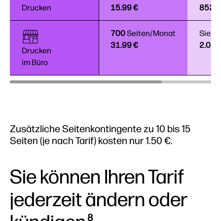
Drucken
Drucken
15.99 €
852 €
700
Seiten/Monat
Sie s
31.99 €
2.052
Drucken
Drucken
im Büro
im Büro
Zusätzliche Seitenkontingente zu 10 bis 15
Seiten (je nach Tarif) kosten nur 1.50 €.
Sie können Ihren Tarif
jederzeit ändern oder
8