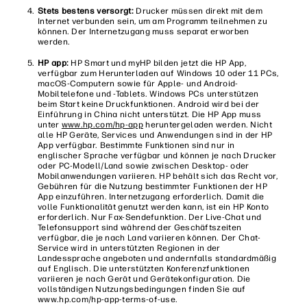
Stets bestens versorgt:
Drucker müssen direkt mit dem
Internet verbunden sein, um am Programm teilnehmen zu
können. Der Internetzugang muss separat erworben
werden.
HP app:
HP Smart und myHP bilden jetzt die HP App,
verfügbar zum Herunterladen auf Windows 10 oder 11 PCs,
macOS-Computern sowie für Apple- und Android-
Mobiltelefone und -Tablets. Windows PCs unterstützen
beim Start keine Druckfunktionen. Android wird bei der
Einführung in China nicht unterstützt. Die HP App muss
unter
www.hp.com/hp-app
heruntergeladen werden. Nicht
alle HP Geräte, Services und Anwendungen sind in der HP
App verfügbar. Bestimmte Funktionen sind nur in
englischer Sprache verfügbar und können je nach Drucker
oder PC-Modell/Land sowie zwischen Desktop- oder
Mobilanwendungen variieren. HP behält sich das Recht vor,
Gebühren für die Nutzung bestimmter Funktionen der HP
App einzuführen. Internetzugang erforderlich. Damit die
volle Funktionalität genutzt werden kann, ist ein HP Konto
erforderlich. Nur Fax-Sendefunktion. Der Live-Chat und
Telefonsupport sind während der Geschäftszeiten
verfügbar, die je nach Land variieren können. Der Chat-
Service wird in unterstützten Regionen in der
Landessprache angeboten und andernfalls standardmäßig
auf Englisch. Die unterstützten Konferenzfunktionen
variieren je nach Gerät und Gerätekonfiguration. Die
vollständigen Nutzungsbedingungen finden Sie auf
www.hp.com/hp-app-terms-of-use.