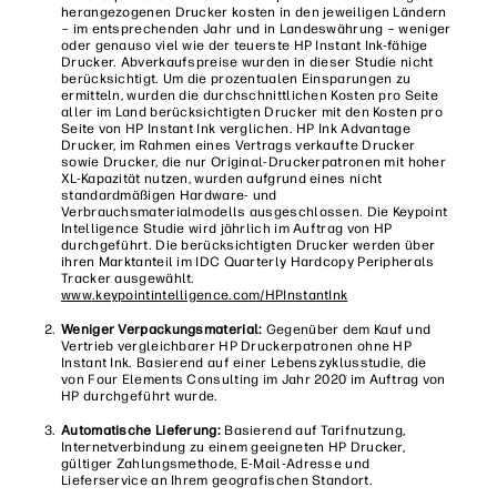
herangezogenen Drucker kosten in den jeweiligen Ländern
– im entsprechenden Jahr und in Landeswährung – weniger
oder genauso viel wie der teuerste HP Instant Ink-fähige
Drucker. Abverkaufspreise wurden in dieser Studie nicht
berücksichtigt. Um die prozentualen Einsparungen zu
ermitteln, wurden die durchschnittlichen Kosten pro Seite
aller im Land berücksichtigten Drucker mit den Kosten pro
Seite von HP Instant Ink verglichen. HP Ink Advantage
Drucker, im Rahmen eines Vertrags verkaufte Drucker
sowie Drucker, die nur Original-Druckerpatronen mit hoher
XL-Kapazität nutzen, wurden aufgrund eines nicht
standardmäßigen Hardware- und
Verbrauchsmaterialmodells ausgeschlossen. Die Keypoint
Intelligence Studie wird jährlich im Auftrag von HP
durchgeführt. Die berücksichtigten Drucker werden über
ihren Marktanteil im IDC Quarterly Hardcopy Peripherals
Tracker ausgewählt.
www.keypointintelligence.com/HPInstantInk
Weniger Verpackungsmaterial:
Gegenüber dem Kauf und
Vertrieb vergleichbarer HP Druckerpatronen ohne HP
Instant Ink. Basierend auf einer Lebenszyklusstudie, die
von Four Elements Consulting im Jahr 2020 im Auftrag von
HP durchgeführt wurde.
Automatische Lieferung:
Basierend auf Tarifnutzung,
Internetverbindung zu einem geeigneten HP Drucker,
gültiger Zahlungsmethode, E-Mail-Adresse und
Lieferservice an Ihrem geografischen Standort.