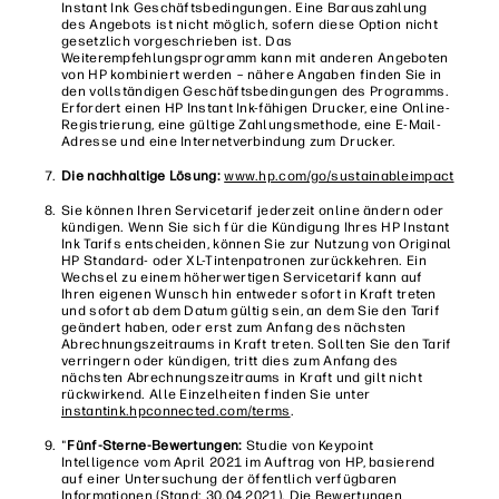
Instant Ink Geschäftsbedingungen. Eine Barauszahlung
des Angebots ist nicht möglich, sofern diese Option nicht
gesetzlich vorgeschrieben ist. Das
Weiterempfehlungsprogramm kann mit anderen Angeboten
von HP kombiniert werden – nähere Angaben finden Sie in
den vollständigen Geschäftsbedingungen des Programms.
Erfordert einen HP Instant Ink-fähigen Drucker, eine Online-
Registrierung, eine gültige Zahlungsmethode, eine E-Mail-
Adresse und eine Internetverbindung zum Drucker.
Die nachhaltige Lösung:
www.hp.com/go/sustainableimpact
Sie können Ihren Servicetarif jederzeit online ändern oder
kündigen. Wenn Sie sich für die Kündigung Ihres HP Instant
Ink Tarifs entscheiden, können Sie zur Nutzung von Original
HP Standard- oder XL-Tintenpatronen zurückkehren. Ein
Wechsel zu einem höherwertigen Servicetarif kann auf
Ihren eigenen Wunsch hin entweder sofort in Kraft treten
und sofort ab dem Datum gültig sein, an dem Sie den Tarif
geändert haben, oder erst zum Anfang des nächsten
Abrechnungszeitraums in Kraft treten. Sollten Sie den Tarif
verringern oder kündigen, tritt dies zum Anfang des
nächsten Abrechnungszeitraums in Kraft und gilt nicht
rückwirkend. Alle Einzelheiten finden Sie unter
instantink.hpconnected.com/terms
.
"
Fünf-Sterne-Bewertungen:
Studie von Keypoint
Intelligence vom April 2021 im Auftrag von HP, basierend
auf einer Untersuchung der öffentlich verfügbaren
Informationen (Stand: 30.04.2021). Die Bewertungen