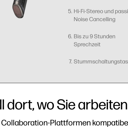
Hi-Fi-Stereo und pass
Noise Cancelling
Bis zu 9 Stunden
Sprechzeit
Stummschaltungstas
fsgerechte aktive
Wechseln Sie zwischen Stere
iger Nackenbügel mit
Anzeige eingehender An
erdrückung reduziert
Mono-Optionen und hören Sie
seln
ndgeräusche und
Gespräche um sich herum, in
gen.
einfach einen Ohrstöpsel
herausnehmen.
l dort, wo Sie arbeiten
n Collaboration-Plattformen kompatibe