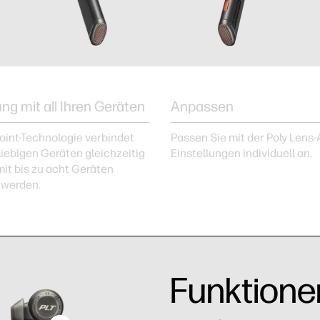
ng mit all Ihren Geräten
Anpassen
oint-Technologie verbindet
Passen Sie mit der Poly Lens-
liebigen Geräten gleichzeitig
Einstellungen individuell an.
it bis zu acht Geräten
 werden.
Funktione