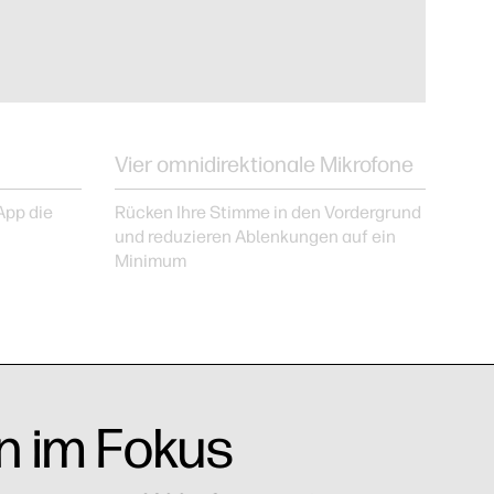
Vier omnidirektionale Mikrofone
App die
Rücken Ihre Stimme in den Vordergrund
und reduzieren Ablenkungen auf ein
Minimum
n im Fokus