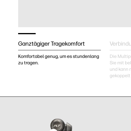
Ganztägiger Tragekomfort
Verbindu
Komfortabel genug, um es stundenlang
Die Multip
zu tragen.
Sie mit be
und kann m
gekoppelt