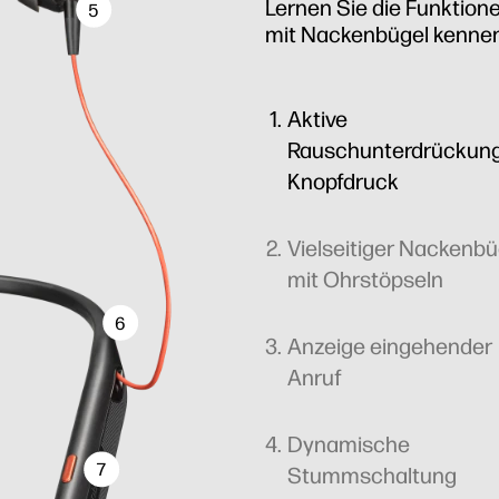
Lernen Sie die Funktio
5
mit Nackenbügel kenne
Aktive
Rauschunterdrückung
Knopfdruck
Vielseitiger Nackenbü
mit Ohrstöpseln
6
Anzeige eingehender
Anruf
Dynamische
7
Stummschaltung