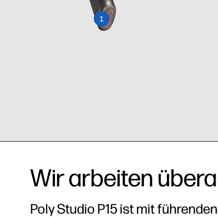
1
Die bedar
Aktive Rauschunterdrückung
Vielseit
Rauschunt
auf Knopfdruck
Ohrstöp
Hintergru
Ablenkun
Wir arbeiten überal
Poly Studio P15 ist mit führende