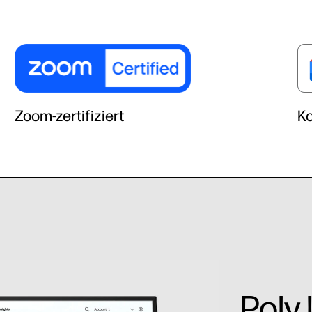
Zoom-zertifiziert
Ko
Poly