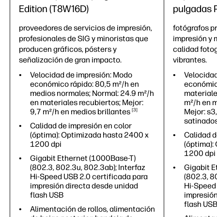
Edition (T8W16D)
pulgadas P
proveedores de servicios de impresión,
fotógrafos pr
profesionales de SIG y minoristas que
impresión y 
producen gráficos, pósters y
calidad foto
señalización de gran impacto.
vibrantes.
Velocidad de impresión: Modo
Velocidad
económico rápido: 80,5 m²/h en
económico
medios normales; Normal: 24.9 m²/h
materiale
en materiales recubiertos; Mejor:
m²/h en m
9,7 m²/h en medios
brillantes
3
Mejor: s3
satinado
Calidad de impresión en color
(óptima): Optimizada hasta 2400 x
Calidad d
1200 dpi
(óptima):
1200 dpi
Gigabit Ethernet (1000Base-T)
(802.3, 802.3u, 802.3ab); Interfaz
Gigabit E
Hi-Speed USB 2.0 certificada para
(802.3, 8
impresión directa desde unidad
Hi-Speed 
flash USB
impresión
flash US
Alimentación de rollos, alimentación