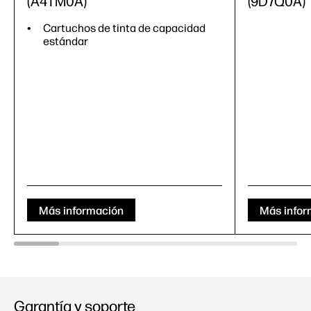
(A4TM0A)
(9D7Q0A)
Cartuchos de tinta de capacidad
estándar
Más información
Más infor
Garantía y soporte