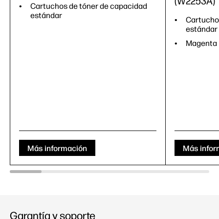
(W2253A)
Cartuchos de tóner de capacidad
estándar
Cartucho
estándar
Magenta
Más información
Más infor
Garantía y soporte