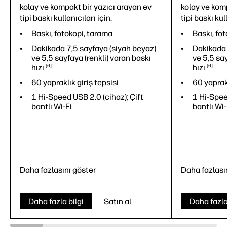
kolay ve kompakt bir yazıcı arayan ev
kolay ve kom
tipi baskı kullanıcıları için.
tipi baskı kul
Baskı, fotokopi, tarama
Baskı, fo
Dakikada 7,5 sayfaya (siyah beyaz)
Dakikada 
ve 5,5 sayfaya (renkli) varan baskı
ve 5,5 say
hızı
6
hızı
6
60 yapraklık giriş tepsisi
60 yaprakl
1 Hi-Speed USB 2.0 (cihaz); Çift
1 Hi-Spee
bantlı Wi-Fi
bantlı Wi-
Daha fazlasını göster
Daha fazlası
Daha fazla bilgi
Satın al
Daha fazla
Baskı, fotokopi, tarama
Baskı, fo
Dakikada 7,5 sayfaya (siyah beyaz)
Dakikada 