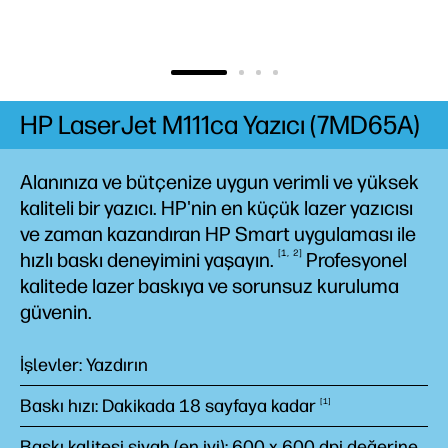
HP LaserJet M111ca Yazıcı (7MD65A)
Alanınıza ve bütçenize uygun verimli ve yüksek
kaliteli bir yazıcı. HP'nin en küçük lazer yazıcısı
ve zaman kazandıran HP Smart uygulaması ile
1
2
hızlı baskı deneyimini
yaşayın.
Profesyonel
kalitede lazer baskıya ve sorunsuz kuruluma
güvenin.
İşlevler: Yazdırın
Baskı hızı: Dakikada 18 sayfaya
kadar
1
Baskı kalitesi siyah (en iyi): 600 x 600 dpi değerine