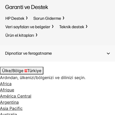
60 yapraklık giriş tepsisi
60 yaprakl
Garanti ve Destek
1 Hi-Speed USB 2.0 (cihaz); Çift
1 Hi-Spee
bantlı Wi-Fi
bantlı Wi-
HP Destek
Sorun Giderme
Mobil baskı yeteneği: HP
Mobil bas
uygulaması; Apple AirPrint; Mopria
uygulamas
Veri sayfaları ve belgeler
Teknik destek
Print Service; HP Baskı Hizmeti
Print Ser
Eklentisi (Android
baskı)
4
Eklentisi
Ürün el kitapları
Dipnotlar ve feragatname
Ülke/Bölge
Türkiye
Ardından, ülkenizi/bölgenizi ve dilinizi seçin.
Africa
Afrique
América Central
Argentina
Asia Pacific
Australia