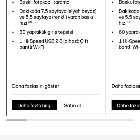
Baskı, fotokopi, tarama
Baskı, fo
Dakikada 7,5 sayfaya (siyah beyaz)
Dakikada 
ve 5,5 sayfaya (renkli) varan baskı
ve 5,5 say
hızı
3
hızı
3
60 yapraklık giriş tepsisi
60 yaprakl
1 Hi-Speed USB 2.0 (cihaz); Çift
1 Hi-Spee
bantlı Wi-Fi
bantlı Wi-
Daha fazlasını göster
Daha fazlası
Daha fazla bilgi
Satın al
Daha fazla
Baskı, fotokopi, tarama
Baskı, fo
Dakikada 7,5 sayfaya (siyah beyaz)
Dakikada 
ve 5,5 sayfaya (renkli) varan baskı
ve 5,5 say
hızı
3
hızı
3