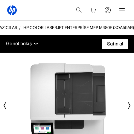
YAZICILAR
HP COLOR LASERJET ENTERPRISE MFP M480F (3QA55AR)
Genel bakış
Teknik özellikler
Aksesuarlar
Deste
Genel bakış
Satın al
Genel bakış
Teknik özellikler
Aksesuarlar
Destek