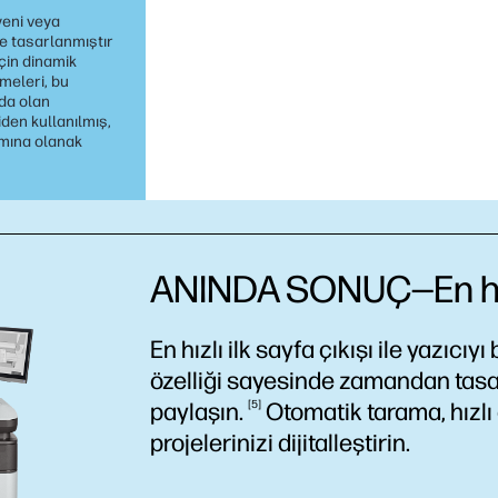
yeni veya
re tasarlanmıştır
çin dinamik
rmeleri, bu
da olan
iden kullanılmış,
ımına olanak
ANINDA SONUÇ—En hızl
En hızlı ilk sayfa çıkışı ile yazıcı
özelliği sayesinde zamandan tasar
paylaşın.
5
Otomatik tarama, hızlı 
projelerinizi dijitalleştirin.