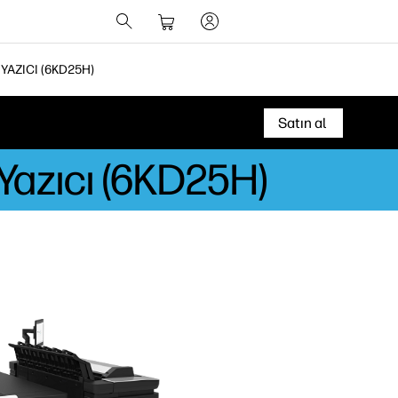
YAZICI (6KD25H)
Satın al
 Yazıcı (6KD25H)