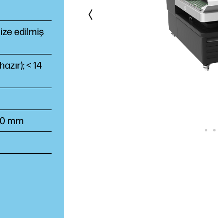
mize edilmiş
azır); < 14
310 mm