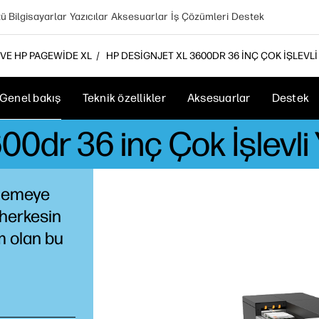
 Bilgisayarlar
Yazıcılar
Aksesuarlar
İş Çözümleri
Destek
 VE HP PAGEWIDE XL
HP DESIGNJET XL 3600DR 36 INÇ ÇOK İŞLEVLI 
Genel bakış
Teknik özellikler
Aksesuarlar
Destek
0dr 36 inç Çok İşlevli
klemeye
 herkesin
m olan bu