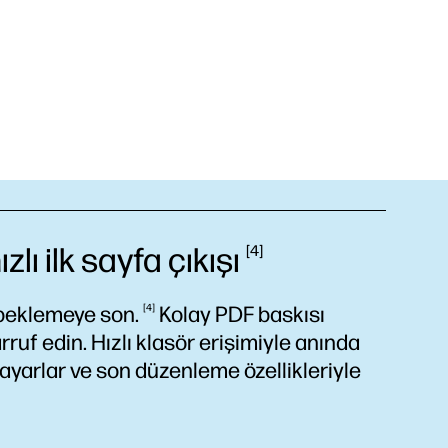
ı ilk sayfa
çıkışı
4
yı beklemeye
son.
4
Kolay PDF baskısı
ruf edin. Hızlı klasör erişimiyle anında
ayarlar ve son düzenleme özellikleriyle