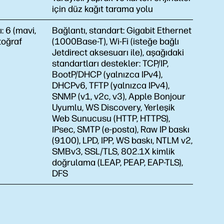
için düz kağıt tarama yolu
ı:
6 (mavi,
Bağlantı, standart:
Gigabit Ethernet
toğraf
(1000Base-T), Wi-Fi (isteğe bağlı
Jetdirect aksesuarı ile), aşağıdaki
standartları destekler: TCP/IP,
BootP/DHCP (yalnızca IPv4),
DHCPv6, TFTP (yalnızca IPv4),
SNMP (v1, v2c, v3), Apple Bonjour
Uyumlu, WS Discovery, Yerleşik
Web Sunucusu (HTTP, HTTPS),
IPsec, SMTP (e-posta), Raw IP baskı
(9100), LPD, IPP, WS baskı, NTLM v2,
SMBv3, SSL/TLS, 802.1X kimlik
doğrulama (LEAP, PEAP, EAP-TLS),
DFS