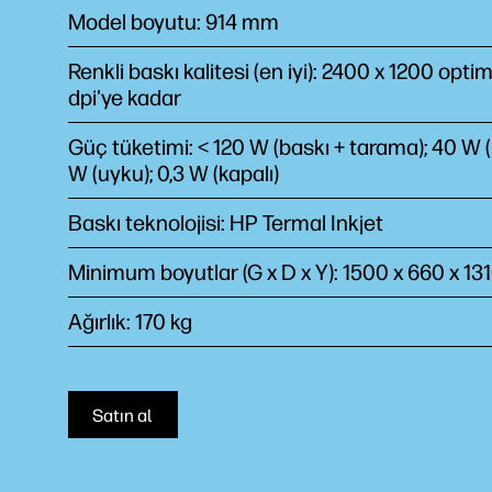
Model boyutu: 914 mm
Renkli baskı kalitesi (en iyi): 2400 x 1200 opti
dpi'ye kadar
Güç tüketimi: < 120 W (baskı + tarama); 40 W (h
W (uyku); 0,3 W (kapalı)
Baskı teknolojisi: HP Termal Inkjet
Minimum boyutlar (G x D x Y): 1500 x 660 x 1
Ağırlık: 170 kg
Satın al