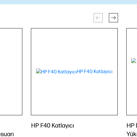
HP F40 Katlayıcı
HP 
suarı
Yük