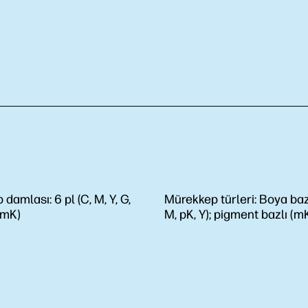
 damlası:
6 pl (C, M, Y, G,
Mürekkep türleri:
Boya bazl
 (mK)
M, pK, Y); pigment bazlı (m