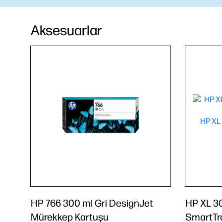
Aksesuarlar
HP 766 300 ml Gri DesignJet
HP XL 30
Mürekkep Kartuşu
SmartTr