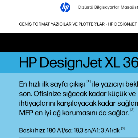
Dizüstü Bilgisayarlar
Masaüstü
GENIŞ FORMAT YAZICILAR VE PLOTTER'LAR - HP DESIGNJET
HP DesignJet XL 360
1
En hızlı ilk sayfa
çıkışı
ile yazıcıyı be
son. Ofisinize sığacak kadar küçük ve
ihtiyaçlarını karşılayacak kadar sağla
2
MFP en iyi ağ korumasını da
sağlar.
Baskı hızı: 180 A1/sa; 19,3 sn/A1; 3
A1/dk
3