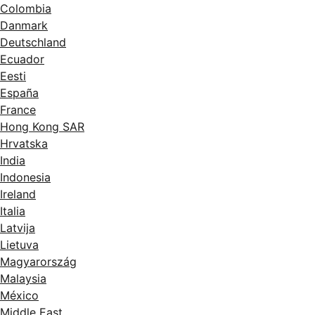
Colombia
Danmark
Deutschland
Ecuador
Eesti
España
France
Hong Kong SAR
Hrvatska
India
Indonesia
Ireland
Italia
Latvija
Lietuva
Magyarország
Malaysia
México
Middle East