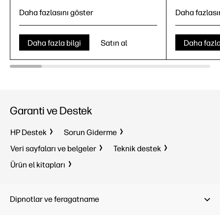
Daha fazlasını göster
Daha fazlası
Daha fazla bilgi
Satın al
Daha fazla
9
Garanti ve Destek
Windows 
HP Destek
Sorun Giderme
S modunda Windows 11 Home Tek
Intel® Co
Dil
Veri sayfaları ve belgeler
Teknik destek
32 GB D
AMD Ryzen™ 5
40
10
11
Ürün el kitapları
1 TB SSD
16 GB LPDDR5x
23.8" FH
512 GB SSD
Dipnotlar ve feragatname
23.8" FHD