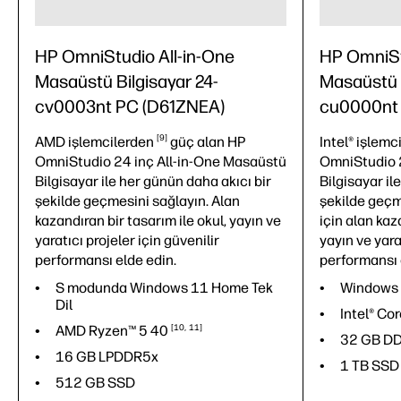
HP OmniStudio All-in-One
HP OmniSt
Masaüstü Bilgisayar 24-
Masaüstü B
cv0003nt PC (D61ZNEA)
cu0000nt
9
AMD
işlemcilerden
güç alan HP
Intel®
işlemc
OmniStudio 24 inç All-in-One Masaüstü
OmniStudio 
Bilgisayar ile her günün daha akıcı bir
Bilgisayar il
şekilde geçmesini sağlayın. Alan
şekilde geçm
kazandıran bir tasarım ile okul, yayın ve
için alan kaz
yaratıcı projeler için güvenilir
yayın ve yara
performansı elde edin.
performansı 
S modunda Windows 11 Home Tek
Windows 
Dil
Intel® Co
AMD Ryzen™ 5
40
10
11
32 GB D
16 GB LPDDR5x
1 TB SSD
512 GB SSD