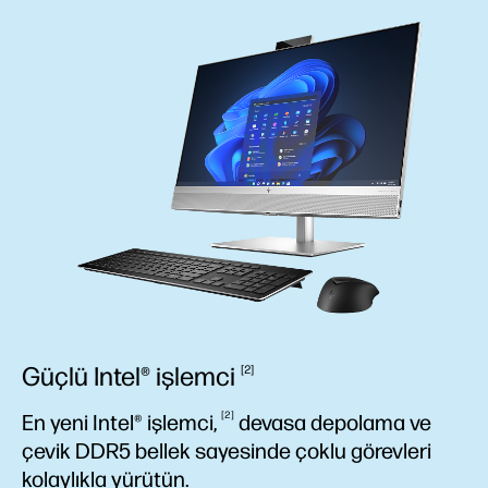
Güçlü Intel®
işlemci
2
2
En yeni Intel®
işlemci,
devasa depolama ve
çevik DDR5 bellek sayesinde çoklu görevleri
kolaylıkla yürütün.