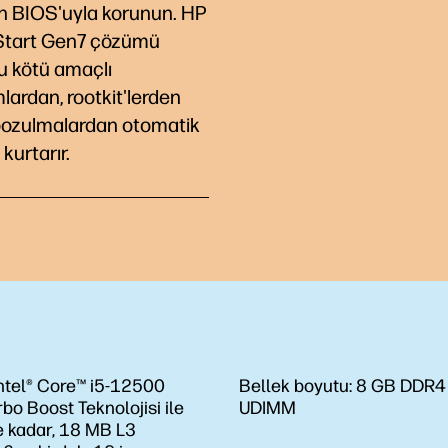
n BIOS'uyla korunun. HP
Start Gen7 çözümü
u kötü amaçlı
mlardan, rootkit'lerden
bozulmalardan otomatik
 kurtarır.
ntel® Core™ i5-12500
Bellek boyutu:
8 GB DDR4
rbo Boost Teknolojisi ile
UDIMM
e kadar, 18 MB L3