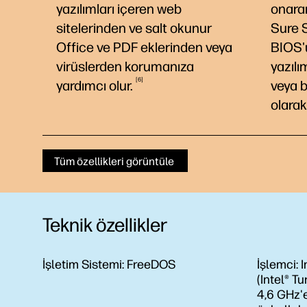
yazılımları içeren web
onara
sitelerinden ve salt okunur
Sure 
Office ve PDF eklerinden veya
BIOS'
virüslerden korumanıza
yazılı
6
yardımcı
olur.
veya 
olarak
Tüm özellikleri görüntüle
Teknik özellikler
İşletim Sistemi:
FreeDOS
İşlemci:
I
(Intel® Tu
4,6 GHz'