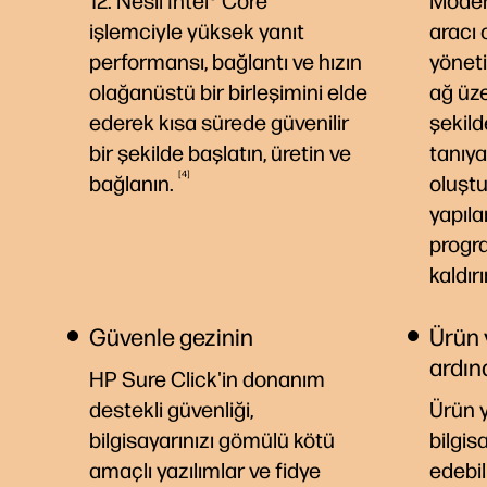
12. Nesil Intel® Core™
Moder
işlemciyle yüksek yanıt
aracı 
performansı, bağlantı ve hızın
yöneti
olağanüstü bir birleşimini elde
ağ üze
ederek kısa sürede güvenilir
şekil
bir şekilde başlatın, üretin ve
tanıya
4
bağlanın.
oluştu
yapıla
progra
kaldırı
Güvenle gezinin
Ürün y
ardın
HP Sure Click'in donanım
destekli güvenliği,
Ürün ya
bilgisayarınızı gömülü kötü
bilgis
amaçlı yazılımlar ve fidye
edebil