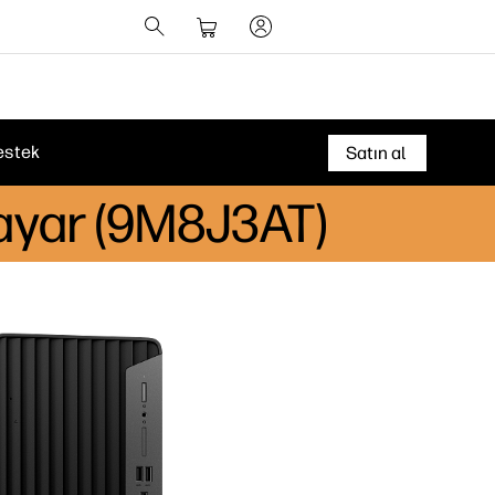
estek
Satın al
ayar (9M8J3AT)