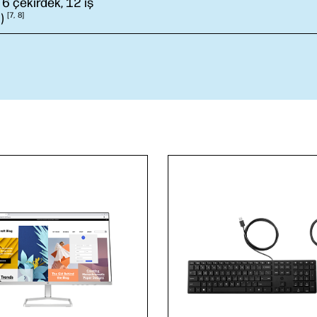
 6 çekirdek, 12 iş
)
7
8