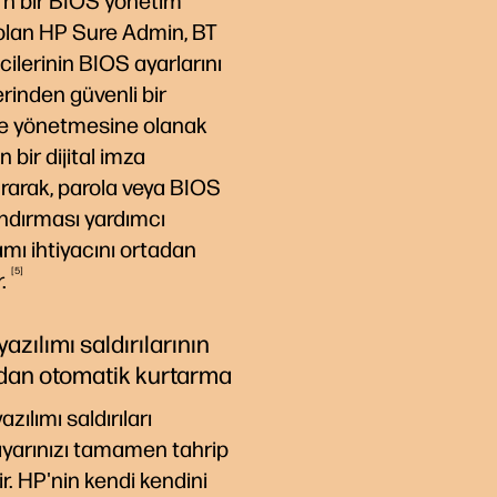
n bir BIOS yönetim
olan HP Sure Admin, BT
cilerinin BIOS ayarlarını
rinden güvenli bir
de yönetmesine olanak
n bir dijital imza
rarak, parola veya BIOS
ndırması yardımcı
mı ihtiyacını ortadan
5
r.
azılımı saldırılarının
dan otomatik kurtarma
zılımı saldırıları
ayarınızı tamamen tahrip
ir. HP'nin kendi kendini