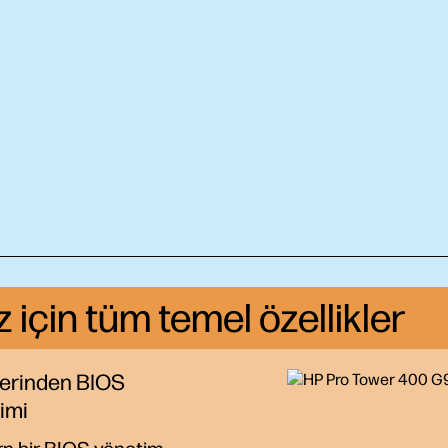
z için tüm temel özellikler
erinden BIOS
imi