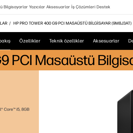
 Bilgisayarlar
Yazıcılar
Aksesuarlar
İş Çözümleri
Destek
RLAR
HP PRO TOWER 400 G9 PCI MASAÜSTÜ BILGISAYAR (9M8J3AT)
bakış
Özellikler
Teknik özellikler
Aksesuarlar
D
9 PCI Masaüstü Bilgis
l® Core™ i5, 8GB