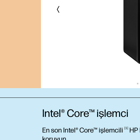
Intel® Core™ işlemci
En son Intel® Core™
işlemcili
1
HP P
koruyun.