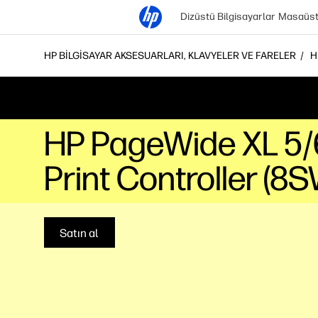
Dizüstü Bilgisayarlar
Masaüstü
HP BILGISAYAR AKSESUARLARI, KLAVYELER VE FARELER
H
HP PageWide XL 5/6
Print Controller (
Satın al