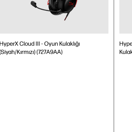
HyperX Cloud III - Oyun Kulaklığı
Hype
(Siyah/Kırmızı) (727A9AA)
Kulak