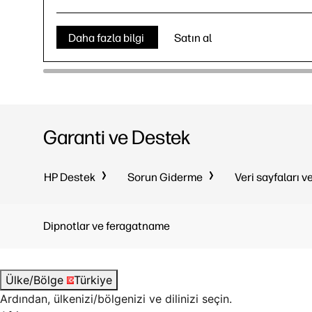
Daha fazla bilgi
Satın al
Garanti ve Destek
HP Destek
Sorun Giderme
Veri sayfaları v
Dipnotlar ve feragatname
Ülke/Bölge
Türkiye
Ardından, ülkenizi/bölgenizi ve dilinizi seçin.