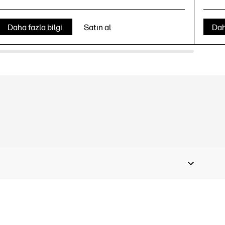
Daha fazla bilgi
Satın al
Dah