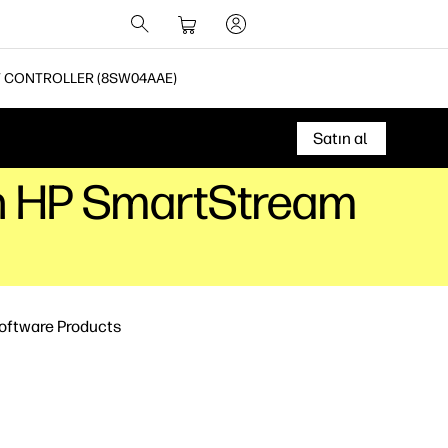
NT CONTROLLER (8SW04AAE)
Satın al
çin HP SmartStream