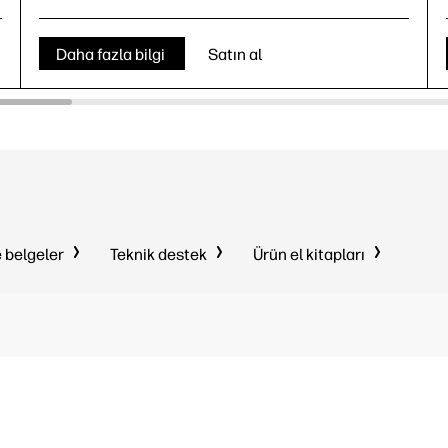
Daha fazla bilgi
Satın al
e belgeler
Teknik destek
Ürün el kitapları