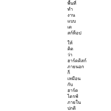
พื้นที่
ทำ
งาน
แบบ
เด
สก์ท็อป
ให้
คิด
ว่า
ฮาร์ดดิสก์
ภายนอก
ก็
เหมือน
กับ
ฮาร์ด
ไดรฟ์
ภายใน
ปกติ