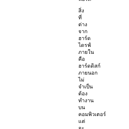
สิ่ง
ที่
ต่าง
จาก
ฮาร์ด
ไดรฟ์
ภายใน
คือ
ฮาร์ดดิสก์
ภายนอก
ไม่
จำเป็น
ต้อง
ทำงาน
บน
คอมพิวเตอร์
แต่
จะ