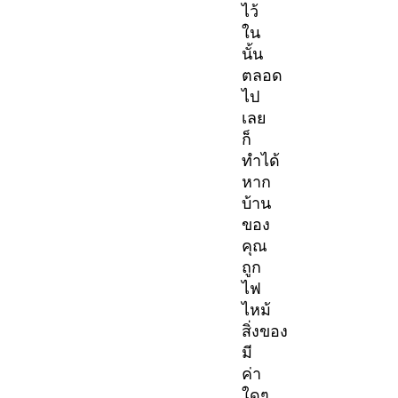
ไว้
ใน
นั้น
ตลอด
ไป
เลย
ก็
ทำได้
หาก
บ้าน
ของ
คุณ
ถูก
ไฟ
ไหม้
สิ่งของ
มี
ค่า
ใดๆ