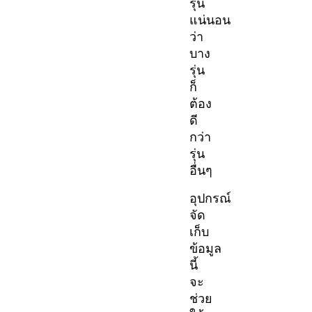
รุ่น
แน่นอน
ว่า
บาง
รุ่น
ก็
ต้อง
ดี
กว่า
รุ่น
อื่นๆ
อุปกรณ์
จัด
เก็บ
ข้อมูล
นี้
จะ
ช่วย