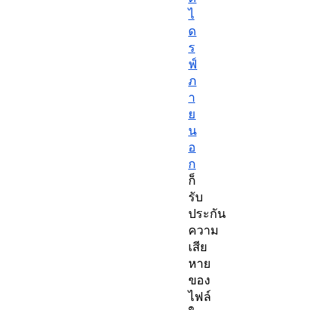
ไ
ด
ร
ฟ์
ภ
า
ย
น
อ
ก
ก็
รับ
ประกัน
ความ
เสีย
หาย
ของ
ไฟล์