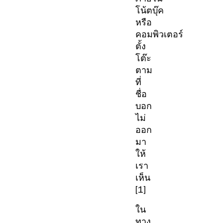
โน้ตบุ๊ค
หรือ
คอมพิวเตอร์
ตั้ง
โต๊ะ
ตาม
ที่
ชื่อ
บอก
ไม่
ออก
มา
ให้
เรา
เห็น
[1]
ใน
ทาง