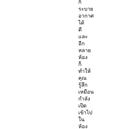
ก็
ระบาย
อากาศ
ได้
ดี
และ
อีก
หลาย
ห้อง
ก็
ทำให้
คุณ
รู้สึก
เหมือน
กำลัง
เปิด
เข้าไป
ใน
ห้อง