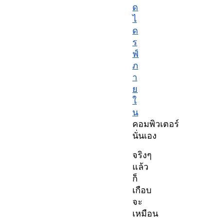
ด
ไ
ด
ร
ฟ์
ภ
า
ย
ใ
น
คอมพิวเตอร์
นั่นเอง
จริงๆ
แล้ว
ก็
เกือบ
จะ
เหมือน