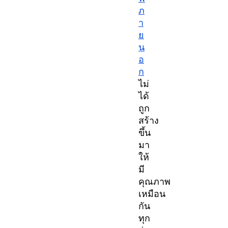
ภ
า
ย
น
อ
ก
ไม่
ได้
ถูก
สร้าง
ขึ้น
มา
ให้
มี
คุณภาพ
เหมือน
กัน
ทุก