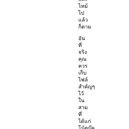
ไหม้
ไป
แล้ว
ก็ตาม
อัน
ที่
จริง
คุณ
ควร
เก็บ
ไฟล์
สำคัญๆ
ไว้
ใน
สาม
ที่
ได้แก่
โน้ตบุ๊ค