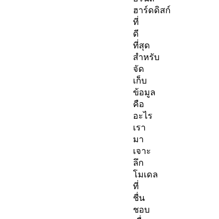
ฮาร์ดดิสก์
ที่
ดี
ที่สุด
สำหรับ
จัด
เก็บ
ข้อมูล
คือ
อะไร
เรา
มา
เจาะ
ลึก
โมเดล
ที่
ชื่น
ชอบ