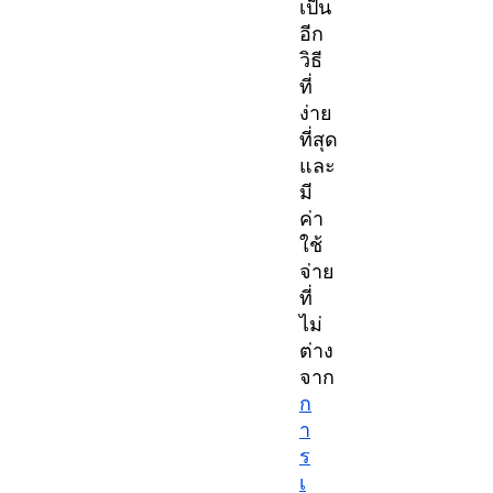
เป็น
อีก
วิธี
ที่
ง่าย
ที่สุด
และ
มี
ค่า
ใช้
จ่าย
ที่
ไม่
ต่าง
จาก
ก
า
ร
เ