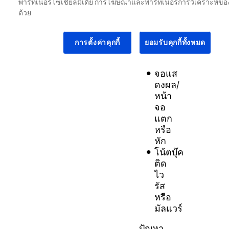
พาร์ทเนอร์โซเชียลมีเดีย การโฆษณาและพาร์ทเนอร์การวิเคราะห์ของ
หรือ
ด้วย
บลูทูธ
คีย์บอร์ด
พิมพ์
การตั้งค่าคุกกี้
ยอมรับคุกกี้ทั้งหมด
ไม่
ได้
จอแส
ดงผล/
หน้า
จอ
แตก
หรือ
หัก
โน้ตบุ๊ค
ติด
ไว
รัส
หรือ
มัลแวร์
ปัญหา