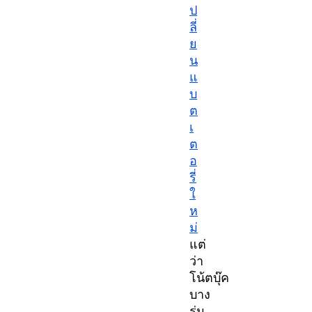
ป
ลี่
ย
น
แ
บ
ต
เ
ต
อ
รี่
ใ
ห
ม่
แต่
ว่า
โน้ตบุ๊ค
บาง
รุ่น