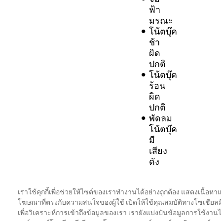
ฟ้า
มรณะ
โน้ตบุ๊ค
ช้า
ผิด
ปกติ
โน้ตบุ๊ค
ร้อน
ผิด
ปกติ
พัดลม
โน้ตบุ๊ค
มี
เสียง
ดัง
ปัญหา
การ
เราใช้คุกกี้เพื่อช่วยให้ไซต์ของเราทำงานได้อย่างถูกต้อง แสดงเนื้อหา
เชื่อม
โฆษณาที่ตรงกับความสนใจของผู้ใช้ เปิดให้ใช้คุณสมบัติทางโซเชียลม
ต่อ
เพื่อวิเคราะห์การเข้าถึงข้อมูลของเรา เรายังแบ่งปันข้อมูลการใช้งานไ
WiFi