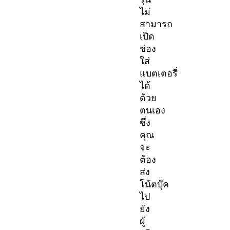
ไม่
สามารถ
เปิด
ช่อง
ใส่
แบตเตอรี่
ได้
ด้วย
ตนเอง
ซึ่ง
คุณ
จะ
ต้อง
ส่ง
โน้ตบุ๊ค
ไป
ยัง
ผู้