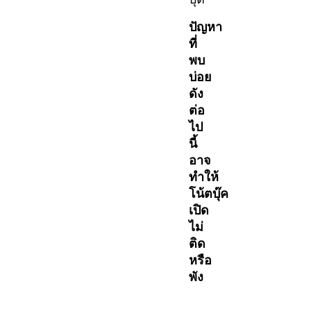
ปัญหา
ที่
พบ
บ่อย
ดัง
ต่อ
ไป
นี้
อาจ
ทำให้
โน้ตบุ๊ค
เปิด
ไม่
ติด
หรือ
พัง