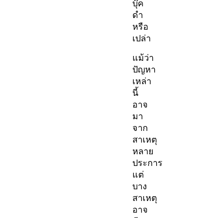
บุ๊ค
ดํา
หรือ
เปล่า
แม้ว่า
ปัญหา
เหล่า
นี้
อาจ
มา
จาก
สาเหตุ
หลาย
ประการ
แต่
บาง
สาเหตุ
อาจ