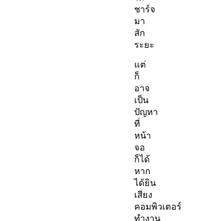
ชาร์จ
มา
สัก
ระยะ
แต่
ก็
อาจ
เป็น
ปัญหา
ที่
หน้า
จอ
ก็ได้
หาก
ได้ยิน
เสียง
คอมพิวเตอร์
ทำงาน