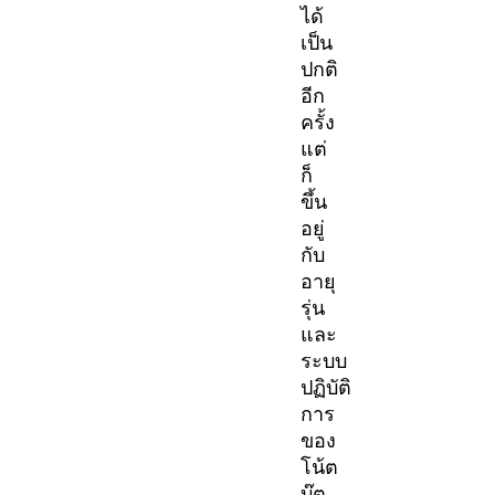
ได้
เป็น
ปกติ
อีก
ครั้ง
แต่
ก็
ขึ้น
อยู่
กับ
อายุ
รุ่น
และ
ระบบ
ปฏิบัติ
การ
ของ
โน้ต
บุ๊ต