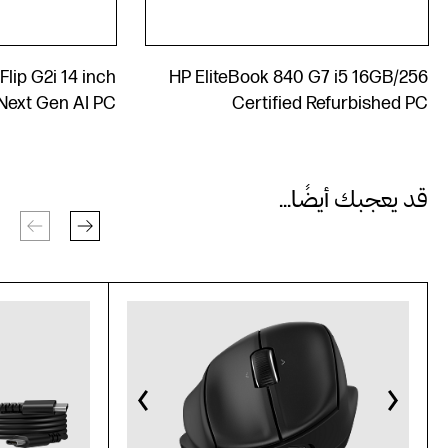
Flip G2i 14 inch
HP EliteBook 840 G7 i5 16GB/256
Next Gen AI PC
Certified Refurbished PC
قد يعجبك أيضًا...