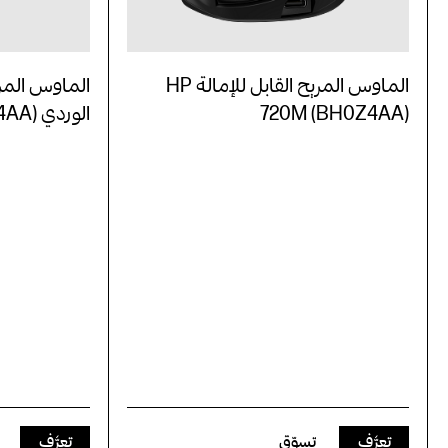
الماوس المريح القابل للإمالة HP
الماوس المريح
720M (BH0Z4AA)
الوردي HP 720M (BH7N4AA)
تعرَّف
تسوّق
تعرَّف