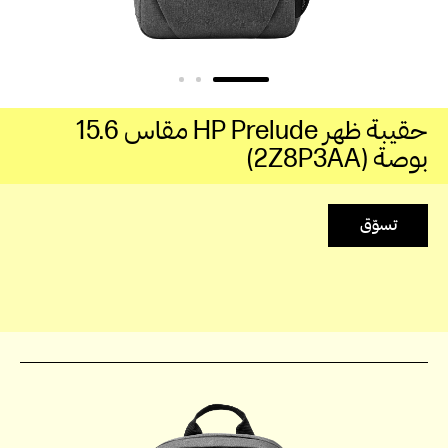
حقيبة ظهر HP Prelude مقاس 15.6
بوصة (2Z8P3AA)
تسوّق