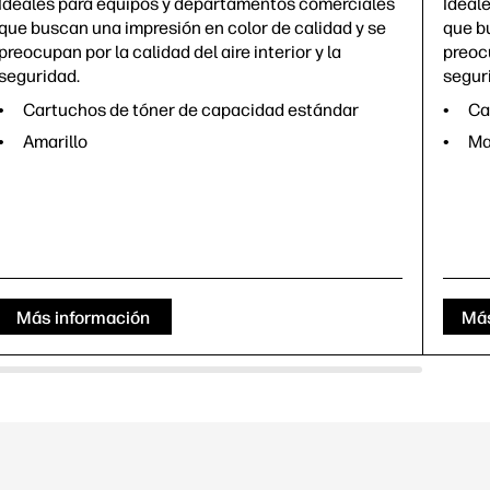
Ideales para equipos y departamentos comerciales
Ideal
que buscan una impresión en color de calidad y se
que b
preocupan por la calidad del aire interior y la
preocu
seguridad.
segur
Cartuchos de tóner de capacidad estándar
Ca
Amarillo
Ma
Más información
Más