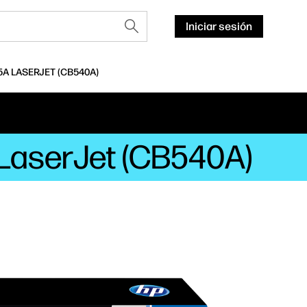
Iniciar sesión
A LASERJET (CB540A)
 LaserJet (CB540A)