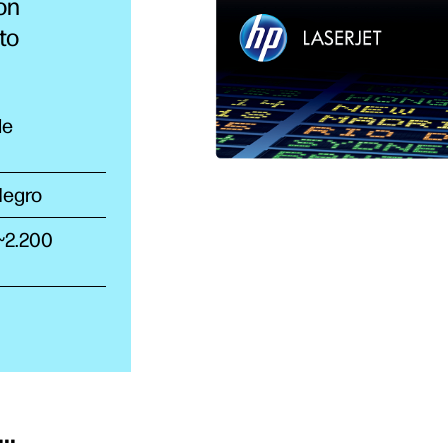
on
to
de
Negro
 ~2.200
..