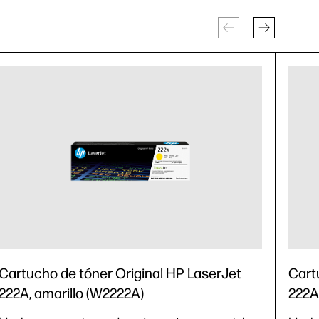
Cartucho de tóner Original HP LaserJet
Cart
222A, amarillo (W2222A)
222A