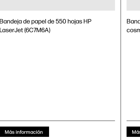
Bandeja de papel de 550 hojas HP
Band
LaserJet (6C7M6A)
cosm
Más información
Más