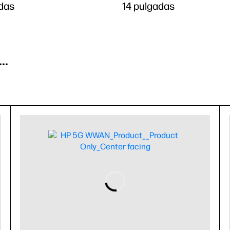
adas
14 pulgadas
..