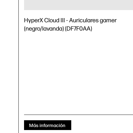
HyperX Cloud III - Auriculares gamer
(negro/lavanda) (DF7F0AA)
Más información