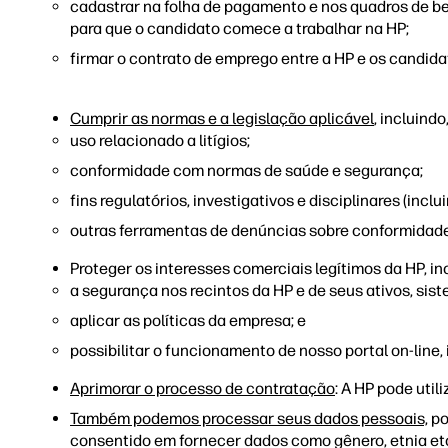
cadastrar na folha de pagamento e nos quadros de ben
para que o candidato comece a trabalhar na HP;
firmar o contrato de emprego entre a HP e os candida
Cumprir as normas e a legislação aplicável
, incluindo
uso relacionado a litígios;
conformidade com normas de saúde e segurança;
fins regulatórios, investigativos e disciplinares (incl
outras ferramentas de denúncias sobre conformidade,
Proteger os interesses comerciais legítimos da HP, in
a segurança nos recintos da HP e de seus ativos, sist
aplicar as políticas da empresa; e
possibilitar o funcionamento de nosso portal on-line,
Aprimorar o processo de contratação
: A HP pode uti
Também podemos processar seus dados pessoais,
po
consentido em fornecer dados como gênero, etnia etc.