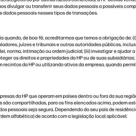
os divulgar ou transferir seus dados pessoais a possíveis com
s dados pessoais nesses tipos de transações.
quando, de boa-fé, acreditarmos que temos a obrigação de: (i)
ladores, juízes e tribunais e outras autoridades públicas, inclu
 lei, norma, intimação ou ordem judicial; (iii) investigar e ajud
oteger os direitos e propriedades da HP ou de suas subsidiárias;
m recintos da HP ou utilizando ativos da empresa, quando perm
resas da HP que operam em países dentro ou fora da sua região,
ão compartilhadas, para os fins elencados acima, podem estar 
ados pessoais seja segura. Dependendo do seu país de residênci
m alfabética) de acordo com a legislação local aplicável: