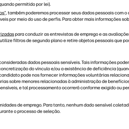
quando permitido por lei).
os",
também poderemos processar seus dados pessoais com o o
eis por meio do uso de perfis. Para obter mais informações so
rizadas
para conduzir as entrevistas de emprego e as avaliações
utilize filtros de segundo plano e retire objetos pessoais que p
sideradas dados pessoais sensíveis. Tais informações podem i
oncretização do vínculo e/ou a existência de deficiência (qua
andidato pode nos fornecer informações voluntárias relacionad
árias sobre menores relacionadas à administração de benefício
íveis, e tal processamento ocorrerá conforme exigido ou permit
idades de emprego. Para tanto, nenhum dado sensível coletad
urante o processo de seleção.