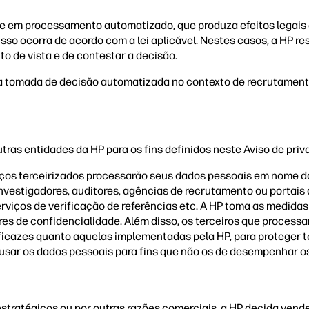
em processamento automatizado, que produza efeitos legais ou
sso ocorra de acordo com a lei aplicável. Nestes casos, a HP re
o de vista e de contestar a decisão.
a tomada de decisão automatizada no contexto de recrutamento
as entidades da HP para os fins definidos neste Aviso de priv
iços terceirizados processarão seus dados pessoais em nome da 
, investigadores, auditores, agências de recrutamento ou portai
viços de verificação de referências etc. A HP toma as medidas
res de confidencialidade. Além disso, os terceiros que proces
ficazes quanto aquelas implementadas pela HP, para proteger 
 usar os dados pessoais para fins que não os de desempenhar os
stratégicos ou por outras razões comerciais, a HP decida vende