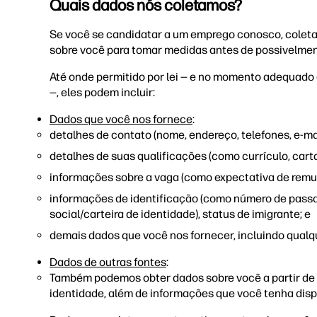
Quais dados nós coletamos?
Se você se candidatar a um emprego conosco, coletar
sobre você para tomar medidas antes de possivelmen
Até onde permitido por lei — e no momento adequado 
—, eles podem incluir:
Dados que você nos fornece
:
detalhes de contato (nome, endereço, telefones, e-mail
detalhes de suas qualificações (como currículo, cart
informações sobre a vaga (como expectativa de remune
informações de identificação (como número de passa
social/carteira de identidade), status de imigrante; e
demais dados que você nos fornecer, incluindo qualq
Dados de outras fontes
:
Também podemos obter dados sobre você a partir de o
identidade, além de informações que você tenha dispo