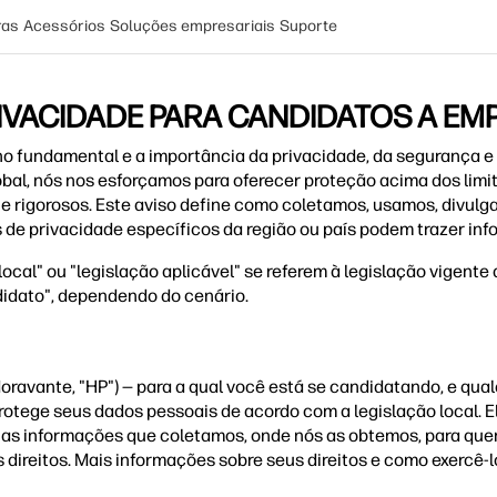
ras
Acessórios
Soluções empresariais
Suporte
RIVACIDADE PARA CANDIDATOS A EM
no fundamental e a importância da privacidade, da segurança e
al, nós nos esforçamos para oferecer proteção acima dos limi
 e rigorosos. Este aviso define como coletamos, usamos, divu
de privacidade específicos da região ou país podem trazer inf
ocal" ou "legislação aplicável" se referem à legislação vigente 
didato", dependendo do cenário.
ravante, "HP") — para a qual você está se candidatando, e qua
protege seus dados pessoais de acordo com a legislação local.
 as informações que coletamos, onde nós as obtemos, para que
is direitos. Mais informações sobre seus direitos e como exercê-