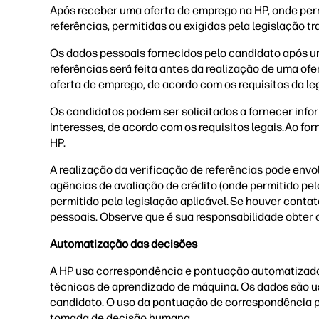
Após receber uma oferta de emprego na HP, onde perm
referências, permitidas ou exigidas pela legislação tr
Os dados pessoais fornecidos pelo candidato após um
referências será feita antes da realização de uma o
oferta de emprego, de acordo com os requisitos da leg
Os candidatos podem ser solicitados a fornecer infor
interesses, de acordo com os requisitos legais. Ao fo
HP.
A realização da verificação de referências pode envol
agências de avaliação de crédito (onde permitido pela 
permitido pela legislação aplicável. Se houver contat
pessoais. Observe que é sua responsabilidade obter o
Automatização das decisões
A HP usa correspondência e pontuação automatizadas (
técnicas de aprendizado de máquina. Os dados são u
candidato. O uso da pontuação de correspondência po
tomada de decisão humana.