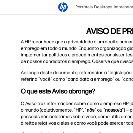
Portáteis
Desktops
Impresso
AVISO DE P
A HP reconhece que a privacidade é um direito huma
emprego em todo o mundo. Enquanto organização glob
implementar políticas e procedimentos consistentes
de nossos candidatos a emprego. Observe que avisos 
Ao longo deste documento, referências a "legislação l
referir a "você" como "candidato a emprego" ou "can
O que este Aviso abrange?
O Aviso traz informações sobre como a empresa HP (do
o mundo (coletivamente, "
HP
", "
nós
" ou "
nosso/a
") — 
pessoais nós coletamos sobre você, como utilizamos
direitos relativos a eles e como você pode exercer ta