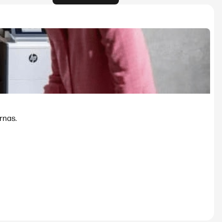
rnas.