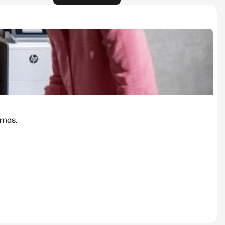
rnas.