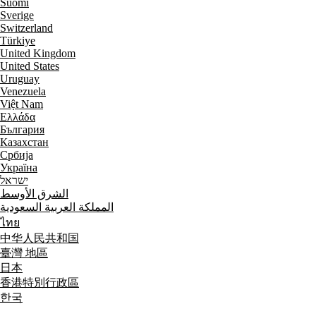
Suomi
Sverige
Switzerland
Türkiye
United Kingdom
United States
Uruguay
Venezuela
Việt Nam
Ελλάδα
България
Казахстан
Србија
Україна
ישראל
الشرق الأوسط
المملكة العربية السعودية
ไทย
中华人民共和国
臺灣 地區
日本
香港特別行政區
한국