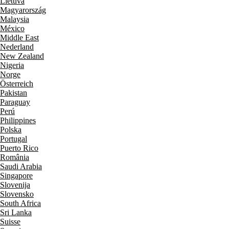
Lietuva
Magyarország
Malaysia
México
Middle East
Nederland
New Zealand
Nigeria
Norge
Österreich
Pakistan
Paraguay
Perú
Philippines
Polska
Portugal
Puerto Rico
România
Saudi Arabia
Singapore
Slovenija
Slovensko
South Africa
Sri Lanka
Suisse