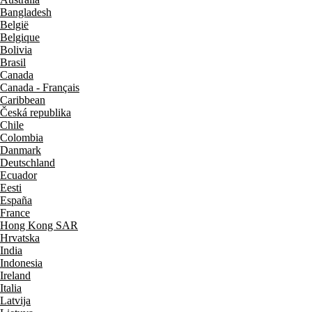
Bangladesh
België
Belgique
Bolivia
Brasil
Canada
Canada - Français
Caribbean
Česká republika
Chile
Colombia
Danmark
Deutschland
Ecuador
Eesti
España
France
Hong Kong SAR
Hrvatska
India
Indonesia
Ireland
Italia
Latvija