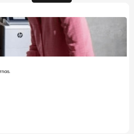
rnas.