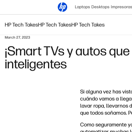
Laptops
Desktops
Impresora
HP Tech Takes
HP Tech Takes
HP Tech Takes
March 27, 2023
¡Smart TVs y autos que
inteligentes
Si alguna vez has vis
cuándo vamos a llegar 
lavar ropa, llevarnos 
que todos soñamos. Pe
Como seguramente ya l
automatizar muchas la