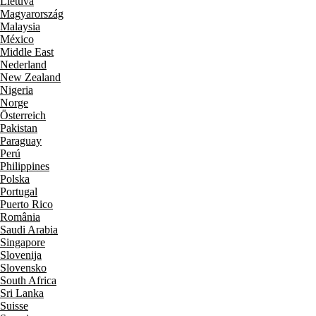
Lietuva
Magyarország
Malaysia
México
Middle East
Nederland
New Zealand
Nigeria
Norge
Österreich
Pakistan
Paraguay
Perú
Philippines
Polska
Portugal
Puerto Rico
România
Saudi Arabia
Singapore
Slovenija
Slovensko
South Africa
Sri Lanka
Suisse