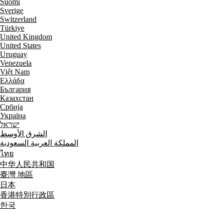
Suomi
Sverige
Switzerland
Türkiye
United Kingdom
United States
Uruguay
Venezuela
Việt Nam
Ελλάδα
България
Казахстан
Србија
Україна
ישראל
الشرق الأوسط
المملكة العربية السعودية
ไทย
中华人民共和国
臺灣 地區
日本
香港特別行政區
한국