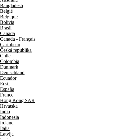
Bangladesh
België
Belgique
Bolivia
Brasil
Canada
Canada - Français
Caribbean
Česká republika
Chile
Colombia
Danmark
Deutschland
Ecuador
Eesti
España
France
Hong Kong SAR
Hrvatska
India
Indonesia
Ireland
Italia
Latvija