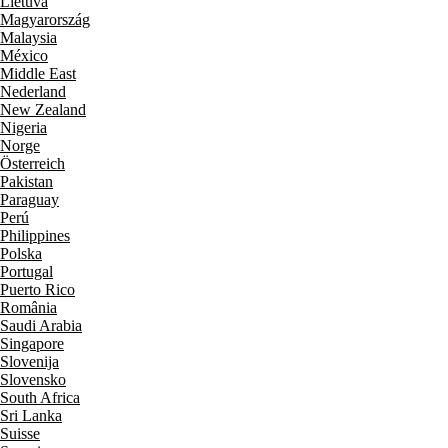
Lietuva
Magyarország
Malaysia
México
Middle East
Nederland
New Zealand
Nigeria
Norge
Österreich
Pakistan
Paraguay
Perú
Philippines
Polska
Portugal
Puerto Rico
România
Saudi Arabia
Singapore
Slovenija
Slovensko
South Africa
Sri Lanka
Suisse