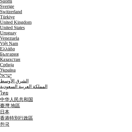
Suomi
Sverige
Switzerland
Türkiye
United Kingdom
United States
Uruguay
Venezuela
Việt Nam
Ελλάδα
България
Казахстан
Србија
Україна
ישראל
الشرق الأوسط
المملكة العربية السعودية
ไทย
中华人民共和国
臺灣 地區
日本
香港特別行政區
한국