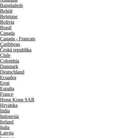
Bangladesh
België
Belgique
Bolivia
Brasil
Canada
Canada - Français
Caribbean
Česká republika
Chile
Colombia
Danmark
Deutschland
Ecuador
Eesti
España
France
Hong Kong SAR
Hrvatska
India
Indonesia
Ireland
Italia
Latvija