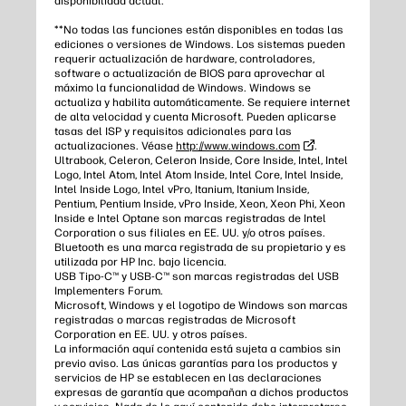
disponibilidad actual.
**No todas las funciones están disponibles en todas las
ediciones o versiones de Windows. Los sistemas pueden
requerir actualización de hardware, controladores,
software o actualización de BIOS para aprovechar al
máximo la funcionalidad de Windows. Windows se
actualiza y habilita automáticamente. Se requiere internet
de alta velocidad y cuenta Microsoft. Pueden aplicarse
tasas del ISP y requisitos adicionales para las
actualizaciones. Véase
http://www.windows.com
.
Ultrabook, Celeron, Celeron Inside, Core Inside, Intel, Intel
Logo, Intel Atom, Intel Atom Inside, Intel Core, Intel Inside,
Intel Inside Logo, Intel vPro, Itanium, Itanium Inside,
Pentium, Pentium Inside, vPro Inside, Xeon, Xeon Phi, Xeon
Inside e Intel Optane son marcas registradas de Intel
Corporation o sus filiales en EE. UU. y/o otros países.
Bluetooth es una marca registrada de su propietario y es
utilizada por HP Inc. bajo licencia.
USB Tipo-C™ y USB-C™ son marcas registradas del USB
Implementers Forum.
Microsoft, Windows y el logotipo de Windows son marcas
registradas o marcas registradas de Microsoft
Corporation en EE. UU. y otros países.
La información aquí contenida está sujeta a cambios sin
previo aviso. Las únicas garantías para los productos y
servicios de HP se establecen en las declaraciones
expresas de garantía que acompañan a dichos productos