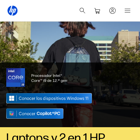
Procesador Intel®
Core™ i9 de 12.ª gen
Laptops y
2 en 1
HP