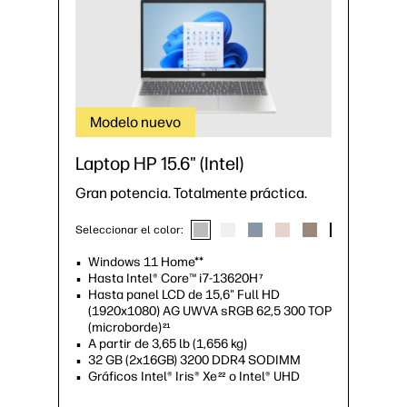
Modelo nuevo
Laptop HP 15.6" (Intel)
Gran potencia. Totalmente práctica.
Seleccionar el color:
Windows 11 Home**
Hasta Intel® Core™ i7-13620H
7
Hasta panel LCD de 15,6" Full HD
(1920x1080) AG UWVA sRGB 62,5 300 TOP
(microborde)
21
A partir de 3,65 lb (1,656 kg)
32 GB (2x16GB) 3200 DDR4 SODIMM
Gráficos Intel® Iris® Xe
o Intel® UHD
22