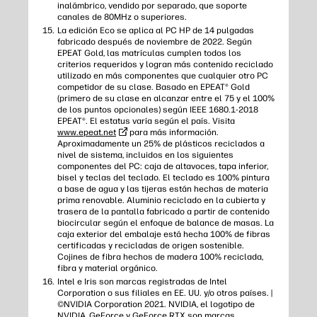
inalámbrico, vendido por separado, que soporte
canales de 80MHz o superiores.
La edición Eco se aplica al PC HP de 14 pulgadas
fabricado después de noviembre de 2022. Según
EPEAT Gold, las matrículas cumplen todos los
criterios requeridos y logran más contenido reciclado
utilizado en más componentes que cualquier otro PC
competidor de su clase. Basado en EPEAT® Gold
(primero de su clase en alcanzar entre el 75 y el 100%
de los puntos opcionales) según IEEE 1680.1-2018
EPEAT®. El estatus varía según el país. Visita
www.epeat.net
para más información.
Aproximadamente un 25% de plásticos reciclados a
nivel de sistema, incluidos en los siguientes
componentes del PC: caja de altavoces, tapa inferior,
bisel y teclas del teclado. El teclado es 100% pintura
a base de agua y las tijeras están hechas de materia
prima renovable. Aluminio reciclado en la cubierta y
trasera de la pantalla fabricado a partir de contenido
biocircular según el enfoque de balance de masas. La
caja exterior del embalaje está hecha 100% de fibras
certificadas y recicladas de origen sostenible.
Cojines de fibra hechos de madera 100% reciclada,
fibra y material orgánico.
Intel e Iris son marcas registradas de Intel
Corporation o sus filiales en EE. UU. y/o otros países. |
©NVIDIA Corporation 2021. NVIDIA, el logotipo de
NVIDIA, GeForce y GeForce RTX son marcas