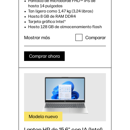
Pantalla de microborde FHD
IPS de
13
hasta 14 pulgadas
Tan ligera como 1,47 kg (3,24 libras)
Hasta 8 GB de RAM DDR4
Tarjeta gráfica Intel®
Hasta 128 GB de almacenamiento flash
universal (UFS)
Tecla de Copilot
Mostrar más
Comparar
20
Comprar ahora
Modelo nuevo
Laptop HP de 15.6" con IA (Intel)