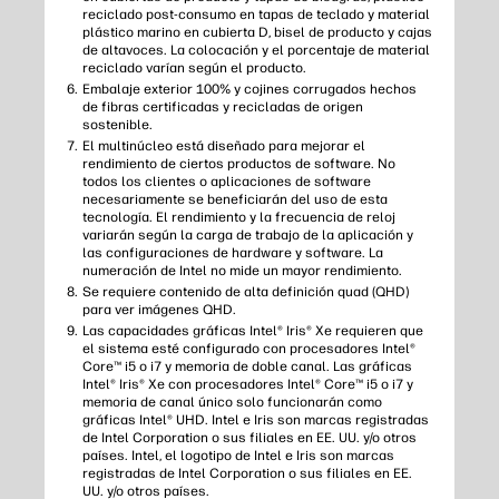
reciclado post-consumo en tapas de teclado y material
plástico marino en cubierta D, bisel de producto y cajas
de altavoces. La colocación y el porcentaje de material
reciclado varían según el producto.
Embalaje exterior 100% y cojines corrugados hechos
de fibras certificadas y recicladas de origen
sostenible.
El multinúcleo está diseñado para mejorar el
rendimiento de ciertos productos de software. No
todos los clientes o aplicaciones de software
necesariamente se beneficiarán del uso de esta
tecnología. El rendimiento y la frecuencia de reloj
variarán según la carga de trabajo de la aplicación y
las configuraciones de hardware y software. La
numeración de Intel no mide un mayor rendimiento.
Se requiere contenido de alta definición quad (QHD)
para ver imágenes QHD.
Las capacidades gráficas Intel® Iris® Xe requieren que
el sistema esté configurado con procesadores Intel®
Core™ i5 o i7 y memoria de doble canal. Las gráficas
Intel® Iris® Xe con procesadores Intel® Core™ i5 o i7 y
memoria de canal único solo funcionarán como
gráficas Intel® UHD. Intel e Iris son marcas registradas
de Intel Corporation o sus filiales en EE. UU. y/o otros
países. Intel, el logotipo de Intel e Iris son marcas
registradas de Intel Corporation o sus filiales en EE.
UU. y/o otros países.