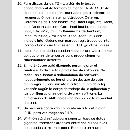
Para discos duros, TB = 1 billón de bytes. La
capacidad real de formato es menor. Hasta 35GB de
disco del sistema están reservados para software de
recuperación del sistema. Ultrabook, Celeron,
Celeron Inside, Core Inside, Intel, Intel Logo, Intel Atom,
Intel Atom Inside, Intel Core, Intel Inside, Intel Inside
Logo, Intel vPro, Itanium, Itanium Inside, Pentium,
Pentium Inside, vPro Inside, Xeon, Xeon Phi, Xeon
Inside e Intel Optane son marcas registradas de Intel
Corporation o sus filiales en EE. UU. y/u otros países.
Las funcionalidades pueden requerir software u otras
aplicaciones de terceros para proporcionar la
funcionalidad descrita.
El multinúcleo está diseñado para mejorar el
rendimiento de ciertos productos de software. No
todos los clientes o aplicaciones de software
necesariamente se beneficiarán del uso de esta
tecnología. El rendimiento y la frecuencia de reloj
variarán según la carga de trabajo de la aplicación y
las configuraciones de hardware y software. La
numeración de AMD no es una medida de la velocidad
de reloj.
Se requiere contenido completo en alta definición
(FHD) para ver imágenes FHD.
Wi-Fi 6 está diseñado para soportar tasa de datos
gigabit al transferir archivos entre dos dispositivos
conectados al mismo router. Requiere un router