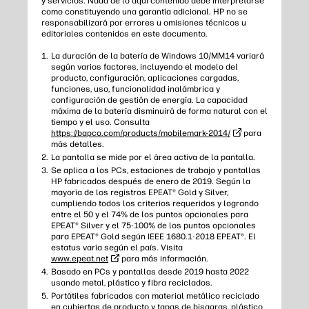
y servicios. Nada de lo aquí contenido debe interpretarse
como constituyendo una garantía adicional. HP no se
responsabilizará por errores u omisiones técnicos u
editoriales contenidos en este documento.
La duración de la batería de Windows 10/MM14 variará
según varios factores, incluyendo el modelo del
producto, configuración, aplicaciones cargadas,
funciones, uso, funcionalidad inalámbrica y
configuración de gestión de energía. La capacidad
máxima de la batería disminuirá de forma natural con el
tiempo y el uso. Consulta
https://bapco.com/products/mobilemark-2014/
para
más detalles.
La pantalla se mide por el área activa de la pantalla.
Se aplica a los PCs, estaciones de trabajo y pantallas
HP fabricados después de enero de 2019. Según la
mayoría de los registros EPEAT® Gold y Silver,
cumpliendo todos los criterios requeridos y logrando
entre el 50 y el 74% de los puntos opcionales para
EPEAT® Silver y el 75-100% de los puntos opcionales
para EPEAT® Gold según IEEE 1680.1-2018 EPEAT®. El
estatus varía según el país. Visita
www.epeat.net
para más información.
Basado en PCs y pantallas desde 2019 hasta 2022
usando metal, plástico y fibra reciclados.
Portátiles fabricados con material metálico reciclado
en cubiertas de producto y tapas de bisagras, plástico