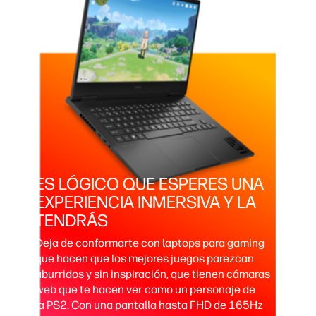
ES LÓGICO QUE ESPERES UNA
EXPERIENCIA INMERSIVA Y LA
TENDRÁS
Deja de conformarte con laptops para gaming
que hacen que los mejores juegos parezcan
aburridos y sin inspiración, que tienen cámaras
web que te hacen ver como un personaje de
la PS2. Con una pantalla hasta FHD de 165Hz