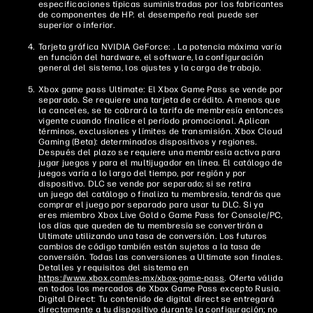
especificaciones típicas suministradas por los fabricantes
de componentes de HP. el desempeño real puede ser
superior o inferior.
Tarjeta gráfica NVIDIA GeForce: . La potencia máxima varía
en función del hardware, el software, la configuración
general del sistema, los ajustes y la carga de trabajo.
Xbox game pass Ultimate: El Xbox Game Pass se vende por
separado. Se requiere una tarjeta de crédito. A menos que
la canceles, se te cobrará la tarifa de membresía entonces
vigente cuando finalice el período promocional. Aplican
términos, exclusiones y límites de transmisión. Xbox Cloud
Gaming (Beta): determinados dispositivos y regiones.
Después del plazo se requiere una membresía activa para
jugar juegos y para el multijugador en línea. El catálogo de
juegos varía a lo largo del tiempo, por región y por
dispositivo. DLC se vende por separado; si se retira
un juego del catálogo o finaliza tu membresía, tendrás que
comprar el juego por separado para usar tu DLC. Si ya
eres miembro Xbox Live Gold o Game Pass for Console/PC,
los días que queden de tu membresía se convertirán a
Ultimate utilizando una tasa de conversión. Los futuros
cambios de código también están sujetos a la tasa de
conversión. Todas las conversiones a Ultimate son finales.
Detalles y requisitos del sistema en
https://www.xbox.com/es-mx/xbox-game-pass
. Oferta válida
en todos los mercados de Xbox Game Pass excepto Rusia.
Digital Direct: Tu contenido de digital direct se entregará
directamente a tu dispositivo durante la configuración; no