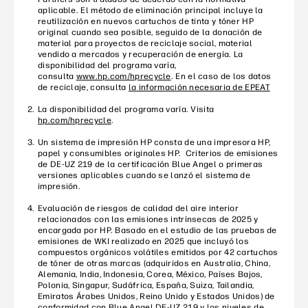
aplicable. El método de eliminación principal incluye la
reutilización en nuevos cartuchos de tinta y tóner HP
original cuando sea posible, seguido de la donación de
material para proyectos de reciclaje social, material
vendido a mercados y recuperación de energía. La
disponibilidad del programa varía,
consulta
www.hp.com/hprecycle
. En el caso de los datos
de reciclaje, consulta
la información necesaria de EPEAT
La disponibilidad del programa varía. Visita
hp.com/hprecycle
.
Un sistema de impresión HP consta de una impresora HP,
papel y consumibles originales HP. Criterios de emisiones
de DE-UZ 219 de la certificación Blue Angel o primeras
versiones aplicables cuando se lanzó el sistema de
impresión.
Evaluación de riesgos de calidad del aire interior
relacionados con las emisiones intrínsecas de 2025 y
encargada por HP. Basado en el estudio de las pruebas de
emisiones de WKI realizado en 2025 que incluyó los
compuestos orgánicos volátiles emitidos por 42 cartuchos
de tóner de otras marcas (adquiridos en Australia, China,
Alemania, India, Indonesia, Corea, México, Países Bajos,
Polonia, Singapur, Sudáfrica, España, Suiza, Tailandia,
Emiratos Árabes Unidos, Reino Unido y Estados Unidos) de
conformidad con Blue Angel DE-UZ 219 y los niveles de