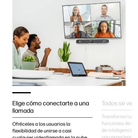
Elige cómo conectarte a una
Todos se ven
llamada
Transforma tus 
ía
funciones de cá
Ofréceles a los usuarios la
de inteligencia a
flexibilidad de unirse a casi
una experiencia 
cualquier videollamada en la nube