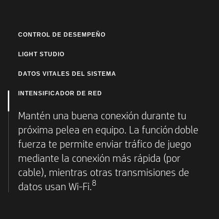
CONTROL DE DESEMPEÑO
Controla el desempeño de tu equipo con dos
LIGHT STUDIO
modos optimizados:
Encuentra la combinación ideal de colores
DATOS VITALES DEL SISTEMA
Equilibrado, para reducir el ruido y la
para tu equipo de juegos. Con 16,8 millones
Consulta todos los datos clave para el
INTENSIFICADOR DE RED
temperatura y Rendimiento con OMEN
de colores y diversas animaciones a tu
desempeño de tu equipo OMEN en tiempo
Dynamic Power para lograr potencia
Mantén una buena conexión durante tu
disposición, puedes personalizar la
real como el suo y la temperatura del
9
máxima.
próxima pelea en equipo. La función doble
iluminación en todos tus dispositivos OMEN
6
procesador, de la tarjeta gráfica y memoria.
fuerza te permite enviar tráfico de juego
5
como más te guste.
mediante la conexión más rápida (por
cable), mientras otras transmisiones de
8
datos usan Wi-Fi.