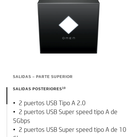
SALIDAS – PARTE SUPERIOR
• 2 puertos Superspeed USB Tipo A tasa
10
SALIDAS POSTERIORES
de señalización de 5Gbps
• 2 puertos USB Tipo A 2.0
• Conector combinado de auriculares /
• 2 puertos USB Super speed tipo A de
micrófono
5Gbps
• Conector de micrófono
• 2 puertos USB Super speed tipo A de 10