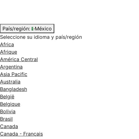
País/región:
México
Seleccione su idioma y país/región
Africa
Afrique
América Central
Argentina
Asia Pacific
Australia
Bangladesh
België
Belgique
Bolivia
Brasil
Canada
Canada - Français